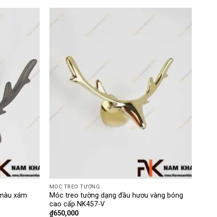
MÓC TREO TƯỜNG
 màu xám
Móc treo tường dạng đầu hươu vàng bóng
cao cấp NK457-V
₫
650,000