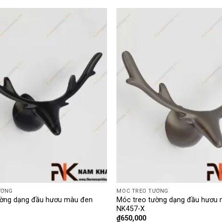
ƯỜNG
MÓC TREO TƯỜNG
ường dạng đầu hươu màu đen
Móc treo tường dạng đầu hươu
NK457-X
₫
650,000