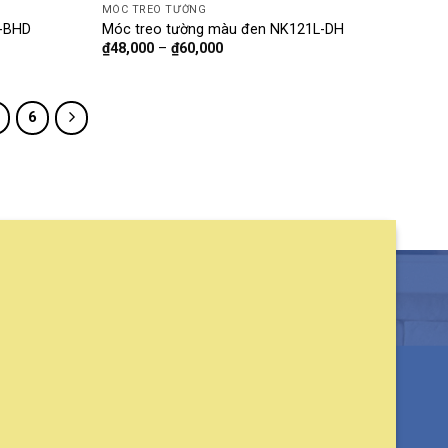
MÓC TREO TƯỜNG
1-BHD
Móc treo tường màu đen NK121L-DH
₫
48,000
–
₫
60,000
6