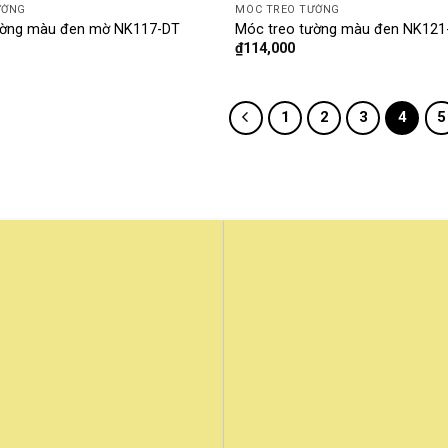
ƯỜNG
MÓC TREO TƯỜNG
ường màu đen mờ NK117-DT
Móc treo tường màu đen NK12
₫
114,000
1
2
3
4
5