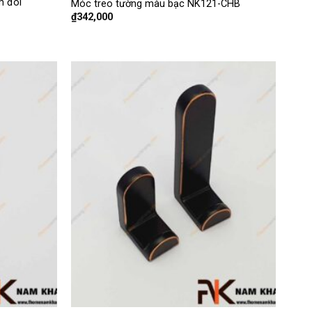
m đôi
Móc treo tường màu bạc NK121-CHB
₫
342,000