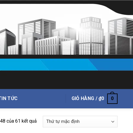
TIN TỨC
GIỎ HÀNG /
₫
0
0
–48 của 61 kết quả