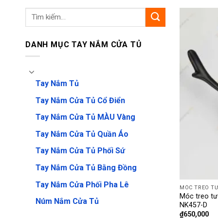
Tìm
kiếm:
DANH MỤC TAY NẮM CỬA TỦ
Tay Nắm Tủ
Tay Nắm Cửa Tủ Cổ Điển
Tay Nắm Cửa Tủ MÀU Vàng
Tay Nắm Cửa Tủ Quần Áo
Tay Nắm Cửa Tủ Phối Sứ
Tay Nắm Cửa Tủ Bằng Đồng
Tay Nắm Cửa Phối Pha Lê
MÓC TREO T
Móc treo t
Núm Nắm Cửa Tủ
NK457-D
₫
650,000