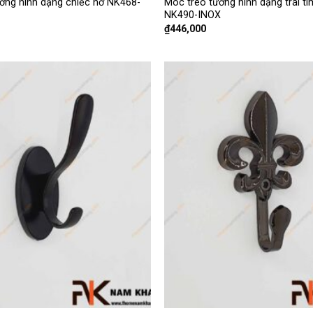
ờng hình dạng chiếc nơ NK468-
Móc treo tường hình dạng trái ti
NK490-INOX
₫
446,000