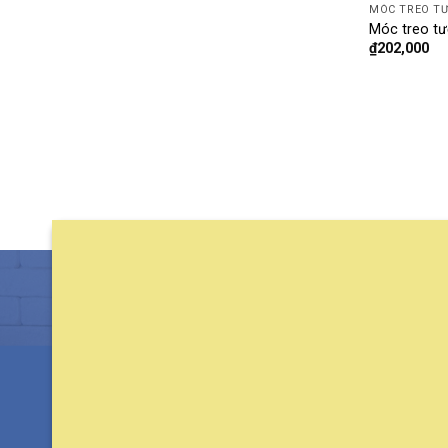
MÓC TREO T
Móc treo t
₫
202,000