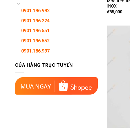
Móc treo tư
INOX
0901.196.992
₫
85,000
0901.196.224
0901.196.551
0901.196.552
0901.186.997
CỬA HÀNG TRỰC TUYẾN