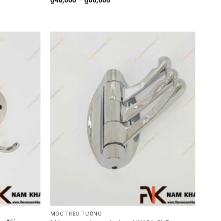
₫
48,000
–
₫
60,000
MÓC TREO TƯỜNG