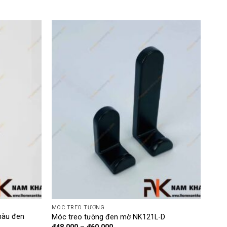
MÓC TREO TƯỜNG
màu đen
Móc treo tường đen mờ NK121L-D