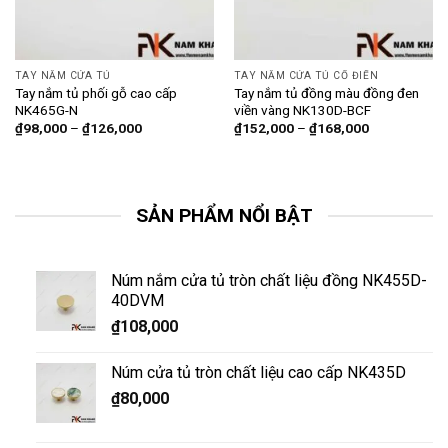
TAY NẮM CỬA TỦ
TAY NẮM CỬA TỦ CỔ ĐIỂN
Tay nắm tủ phối gỗ cao cấp
Tay nắm tủ đồng màu đồng đen
NK465G-N
viền vàng NK130D-BCF
₫
98,000
–
₫
126,000
₫
152,000
–
₫
168,000
SẢN PHẨM NỔI BẬT
Núm nắm cửa tủ tròn chất liệu đồng NK455D-
40DVM
₫
108,000
Núm cửa tủ tròn chất liệu cao cấp NK435D
₫
80,000