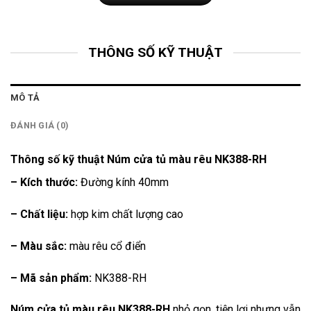
THÔNG SỐ KỸ THUẬT
MÔ TẢ
ĐÁNH GIÁ (0)
Thông số kỹ thuật Núm cửa tủ màu rêu NK388-RH
– Kích thước:
Đường kính 40mm
– Chất liệu:
hợp kim chất lượng cao
– Màu sắc:
màu rêu cổ điển
– Mã sản phẩm:
NK388-RH
Núm cửa tủ màu rêu NK388-RH
nhỏ gọn, tiện lợi nhưng vẫn