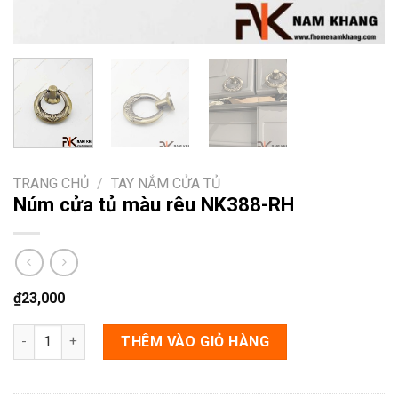
TRANG CHỦ
/
TAY NẮM CỬA TỦ
Núm cửa tủ màu rêu NK388-RH
₫
23,000
Núm cửa tủ màu rêu NK388-RH số lượng
THÊM VÀO GIỎ HÀNG