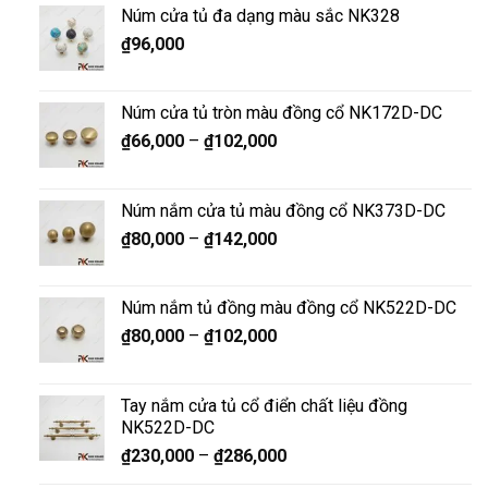
Núm cửa tủ đa dạng màu sắc NK328
₫
96,000
Núm cửa tủ tròn màu đồng cổ NK172D-DC
₫
66,000
–
₫
102,000
Núm nắm cửa tủ màu đồng cổ NK373D-DC
₫
80,000
–
₫
142,000
Núm nắm tủ đồng màu đồng cổ NK522D-DC
₫
80,000
–
₫
102,000
Tay nắm cửa tủ cổ điển chất liệu đồng
NK522D-DC
₫
230,000
–
₫
286,000