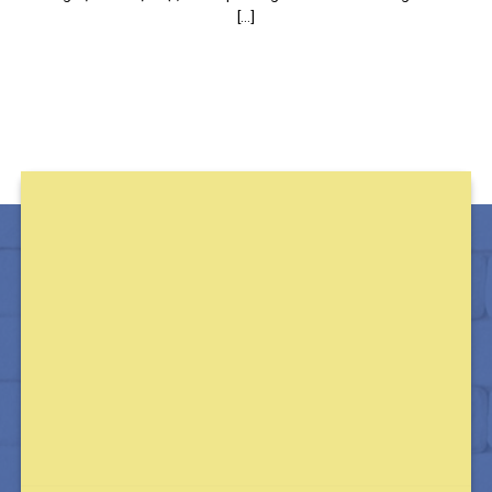
[...]