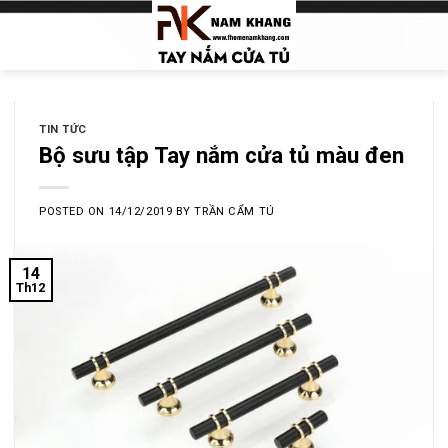
Skip
0
to
content
TIN TỨC
Bộ sưu tập Tay nắm cửa tủ màu đen
POSTED ON
14/12/2019
BY
TRẦN CẨM TÚ
14
Th12