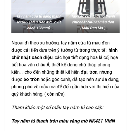
Tay nắm cửa tủ dạng thanh
Tay kéo cửa tủ dạng thanh
NK065 (Màu Đen Mờ, 2 vít
chữ nhật NK090 màu đen
cách 128mm)
(Màu Đen Mờ )
Ngoài đi theo xu hướng, tay nắm cửa tủ màu đen
được cải tiến dựa trên ý tưởng từ trong thực tế :
hình
chữ nhật cách điệu
, các họa tiết dạng hoa lá cổ, họa
tiết hoa văn châu Á, thiết kế dạng chữ thập phong
kiến,… cho đến những thiết kế hiện đại, trơn, nhưng
được
bo tròn
hoặc góc cạnh, đã tạo nên sự đa dạng,
phong phú về mẫu mã để đến gần hơn với thị hiếu của
quý khách hàng. ( còn nữa).
Tham khảo một số mẫu tay nắm tủ cao cấp:
Tay nắm tủ thanh tròn màu vàng mờ NK421-VMN