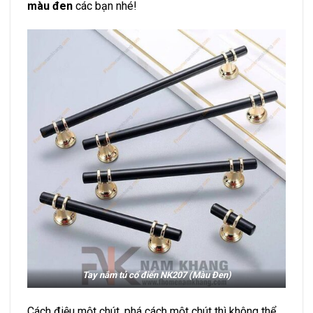
màu đen
các bạn nhé!
Tay nắm tủ cổ điển NK207 (Màu Đen)
Cách điệu một chút, phá cách một chút thì không thể