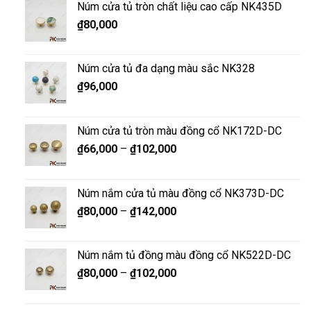
Núm cửa tủ tròn chất liệu cao cấp NK435D
₫
80,000
Núm cửa tủ đa dạng màu sắc NK328
₫
96,000
Núm cửa tủ tròn màu đồng cổ NK172D-DC
₫
66,000
–
₫
102,000
Núm nắm cửa tủ màu đồng cổ NK373D-DC
₫
80,000
–
₫
142,000
Núm nắm tủ đồng màu đồng cổ NK522D-DC
₫
80,000
–
₫
102,000