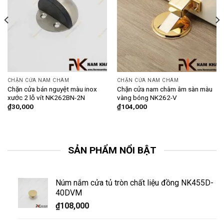
CHẶN CỬA NAM CHÂM
CHẶN CỬA NAM CHÂM
Chặn cửa bán nguyệt màu inox
Chặn cửa nam châm âm sàn màu
xước 2 lỗ vít NK262BN-2N
vàng bóng NK262-V
₫
30,000
₫
104,000
SẢN PHẨM NỔI BẬT
Núm nắm cửa tủ tròn chất liệu đồng NK455D-
40DVM
₫
108,000