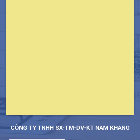
CÔNG TY TNHH SX-TM-DV-KT NAM KHANG