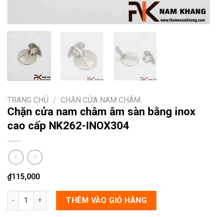
TRANG CHỦ
/
CHẶN CỬA NAM CHÂM
Chặn cửa nam châm âm sàn bằng inox
cao cấp NK262-INOX304
₫
115,000
Chặn cửa nam châm âm sàn bằng inox cao cấp NK262-INOX304
THÊM VÀO GIỎ HÀNG