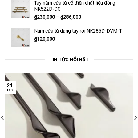
Tay nắm cửa tủ cổ điển chất liệu đồng
NK522D-DC
₫
230,000
–
₫
286,000
Núm cửa tủ dạng tay rơi NK285D-DVM-T
₫
120,000
TIN TỨC NỔI BẬT
24
Th3