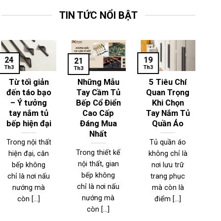
TIN TỨC NỔI BẬT
24
19
1
21
Th3
Th3
Th
Th3
Từ tối giản
Những Mẫu
5 Tiêu Chí
đến táo bạo
Tay Cầm Tủ
Quan Trọng
– Ý tưởng
Bếp Cổ Điển
Khi Chọn
T
tay nắm tủ
Cao Cấp
Tay Nắm Tủ
bếp hiện đại
Đáng Mua
Quần Áo
Nhất
Trong nội thất
Tủ quần áo
Trong thiết kế
hiện đại, căn
không chỉ là
T
nội thất, gian
bếp không
nơi lưu trữ
n
bếp không
chỉ là nơi nấu
trang phục
đ
chỉ là nơi nấu
nướng mà
mà còn là
nướng mà
còn [...]
điểm [...]
l
còn [...]