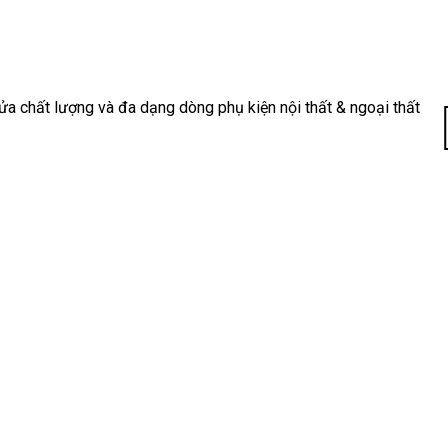
a chất lượng và đa dạng dòng phụ kiện nội thất & ngoại thất
11
14
13
Th3
Th3
Th3
Điều Gì Tạo
Bộ Sưu Tập
TOP 5+
Nên Sự
Tay Nắm
mẫu tay
Khác Biệt?
Cửa Tủ Màu
nắm tủ màu
Khám Phá
Vàng Mới
đồng cổ
Tay Nắm Tủ
Nhất Năm
đẹp, bán
“Hot
2025
chạy 2025
Trend”
Bước sang
Màu đồng cổ
Trong thế giới
năm 2025, xu
mang đến vẻ
thiết kế nội
hướng thiết
đẹp hoài
thất đầy biến
kế nội thất
niệm, sang
động, nơi mà
tiếp tục
trọng và tinh
mỗi chi tiết
chứng kiến sự
tế cho [...]
[...]
[...]