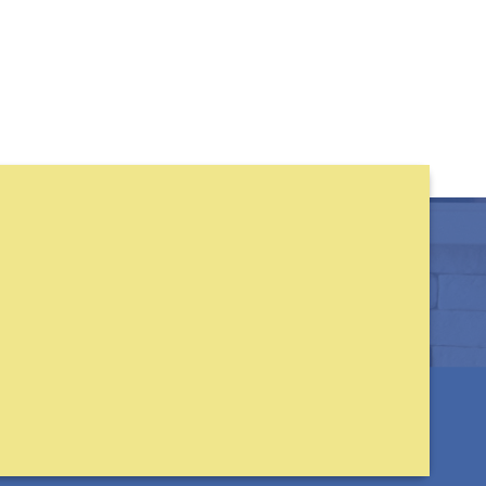
NK582L-OR
₫
3,550,000