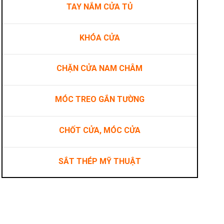
TAY NẮM CỬA TỦ
KHÓA CỬA
CHẶN CỬA NAM CHÂM
MÓC TREO GẮN TƯỜNG
CHỐT CỬA, MÓC CỬA
SẮT THÉP MỸ THUẬT