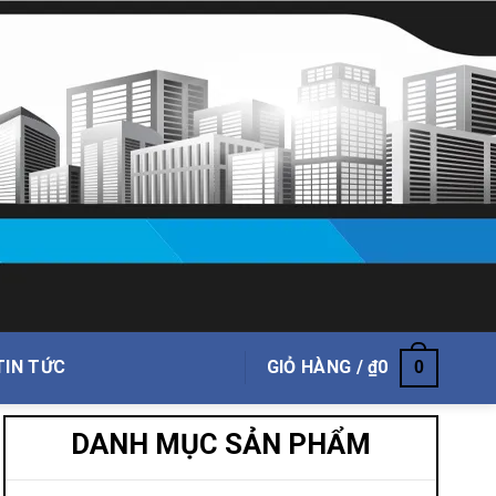
TIN TỨC
GIỎ HÀNG /
₫
0
0
DANH MỤC SẢN PHẨM