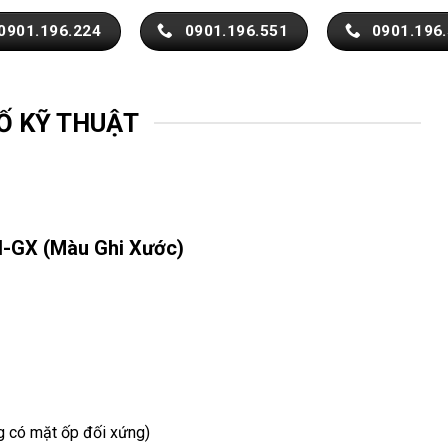
0901.196.224
0901.196.551
0901.196
Ố KỸ THUẬT
H-GX (Màu Ghi Xước)
g có mặt ốp đối xứng)