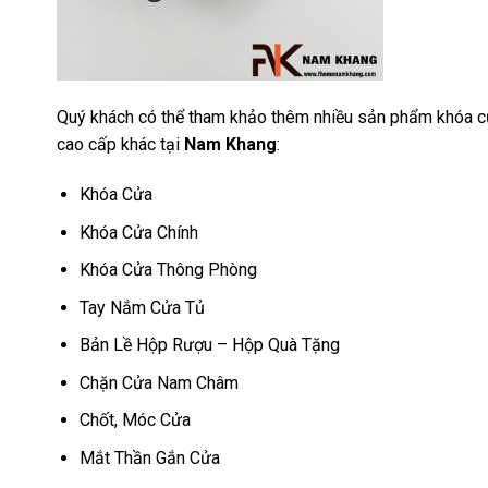
Quý khách có thể tham khảo thêm nhiều sản phẩm khóa cử
17
cao cấp khác tại
Nam Khang
:
Th3
Hướng dẫn
Khóa Cửa
sử dụng tay
nắm tủ hiệu
Khóa Cửa Chính
quả, luôn
Khóa Cửa Thông Phòng
bền đẹp
Tay Nắm Cửa Tủ
Tay nắm tủ là
một chi tiết
Bản Lề Hộp Rượu – Hộp Quà Tặng
nhỏ nhưng lại
Chặn Cửa Nam Châm
đóng vai trò
quan trọng [...]
Chốt, Móc Cửa
Mắt Thần Gắn Cửa