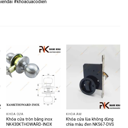
iendai #khoacuacodien
KHÓA CỬA
KHÓA ÂM
K
Khóa cửa tròn bằng inox
Khóa cửa lùa không dùng
K
NK430KTHOWARD-INOX
chìa màu đen NK567-DVS
p