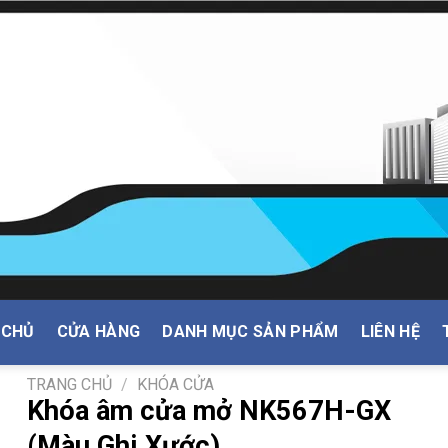
 CHỦ
CỬA HÀNG
DANH MỤC SẢN PHẨM
LIÊN HỆ
TRANG CHỦ
/
KHÓA CỬA
Khóa âm cửa mở NK567H-GX
(Màu Ghi Xước)