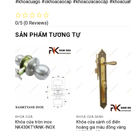
#khoacuago #okhoacaocap #khóacửacaocấp #khoacuah
0/5
(0 Reviews)
SẢN PHẨM TƯƠNG TỰ
KHÓA CỬA
KHÓA CỬA SẢNH
 màu
Khóa cửa tròn inox
Khóa cửa sảnh cổ điển
NK430KTYANK-INOX
hoàng gia màu đồng vàng