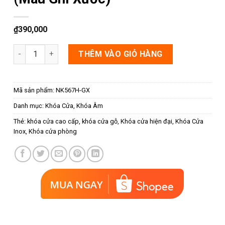
₫
390,000
Khóa âm cửa mở NK567H-GX (Màu Ghi Xước) số lượng
THÊM VÀO GIỎ HÀNG
Mã sản phẩm:
NK567H-GX
Danh mục:
Khóa Cửa
,
Khóa Âm
Thẻ:
khóa cửa cao cấp
,
khóa cửa gỗ
,
Khóa cửa hiện đại
,
Khóa Cửa
Inox
,
Khóa cửa phòng