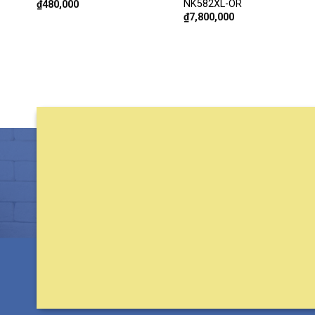
NK582XL-OR
₫
480,000
₫
7,800,000