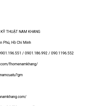
– KỸ THUẬT NAM KHANG
n Phú, Hồ Chí Minh
 0901.196.551 / 0901.186.992 / 090.1196.552
ook.com/fhomenamkhang/
aynamcuatu?gm
uanamkhang.com/