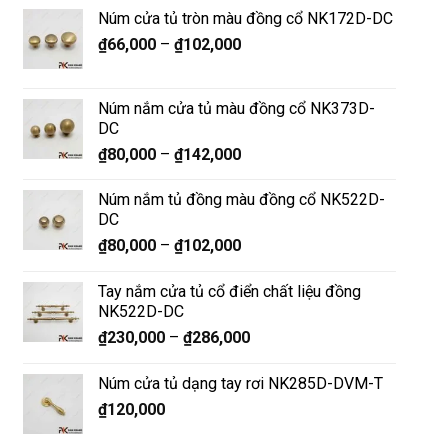
Núm cửa tủ tròn màu đồng cổ NK172D-DC
₫
66,000
–
₫
102,000
Núm nắm cửa tủ màu đồng cổ NK373D-
DC
₫
80,000
–
₫
142,000
Núm nắm tủ đồng màu đồng cổ NK522D-
DC
₫
80,000
–
₫
102,000
Tay nắm cửa tủ cổ điển chất liệu đồng
NK522D-DC
₫
230,000
–
₫
286,000
Núm cửa tủ dạng tay rơi NK285D-DVM-T
₫
120,000