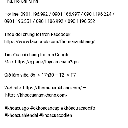
Phú, Hồ Chí Minh
Hotline: 0901.196.992 / 0901.186.997 / 0901.196.224 /
0901.196.551 / 0901.186.992 / 090.1196.552
Theo dõi chúng tôi trên Facebook:
https://www.facebook.com/fhomenamkhang/
Tìm địa chỉ chúng tôi trên Google
Map:
https://g.page/taynamcuatu?gm
Giờ làm việc: 8h -> 17h30 – T2 -> T7
Website:
https://fhomenamkhang.com/
–
https://khoacuanamkhang.com/
#khoacuago #okhoacaocap #khóacửacaocấp
#khoacuahiendai #khoacuacodien