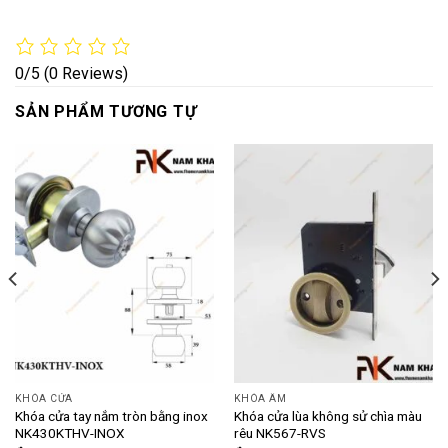
0/5
(0 Reviews)
SẢN PHẨM TƯƠNG TỰ
KHÓA CỬA
KHÓA ÂM
Khóa cửa tay nắm tròn bằng inox
Khóa cửa lùa không sử chìa màu
NK430KTHV-INOX
rêu NK567-RVS