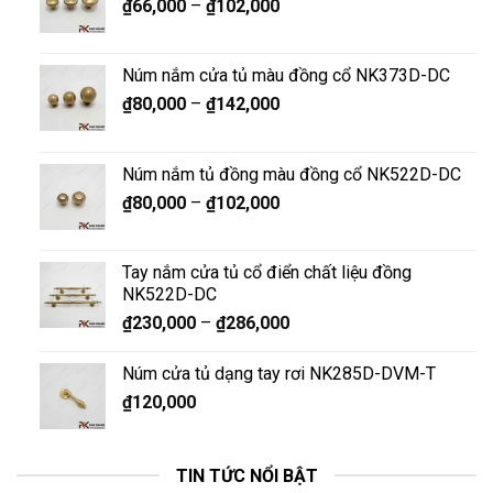
₫
66,000
–
₫
102,000
Núm nắm cửa tủ màu đồng cổ NK373D-DC
₫
80,000
–
₫
142,000
Núm nắm tủ đồng màu đồng cổ NK522D-DC
₫
80,000
–
₫
102,000
Tay nắm cửa tủ cổ điển chất liệu đồng
NK522D-DC
₫
230,000
–
₫
286,000
Núm cửa tủ dạng tay rơi NK285D-DVM-T
₫
120,000
TIN TỨC NỔI BẬT