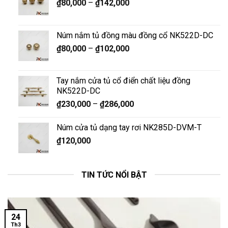
₫
80,000
–
₫
142,000
Núm nắm tủ đồng màu đồng cổ NK522D-DC
₫
80,000
–
₫
102,000
Tay nắm cửa tủ cổ điển chất liệu đồng
NK522D-DC
₫
230,000
–
₫
286,000
Núm cửa tủ dạng tay rơi NK285D-DVM-T
₫
120,000
TIN TỨC NỔI BẬT
24
Th3