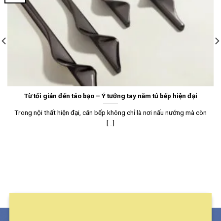
Từ tối giản đến táo bạo – Ý tưởng tay nắm tủ bếp hiện đại
Trong nội thất hiện đại, căn bếp không chỉ là nơi nấu nướng mà còn
[...]