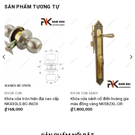
SẢN PHẨM TƯƠNG TỰ
KHÓA CỬA
KHÓA CỬA SẢNH
Khóa cửa tròn hiện đại cao cấp
Khóa cửa sảnh cổ điển hoàng gia
NK430LS-BC-INOX
màu đồng vàng NK582XL-OR
₫
168,000
₫
7,800,000