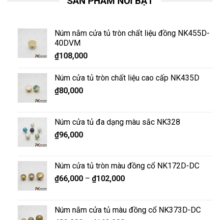
SẢN PHẨM NỔI BẬT
Núm nắm cửa tủ tròn chất liệu đồng NK455D-
40DVM
₫
108,000
Núm cửa tủ tròn chất liệu cao cấp NK435D
₫
80,000
Núm cửa tủ đa dạng màu sắc NK328
₫
96,000
Núm cửa tủ tròn màu đồng cổ NK172D-DC
₫
66,000
–
₫
102,000
Núm nắm cửa tủ màu đồng cổ NK373D-DC