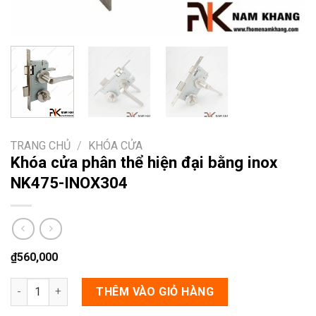
TRANG CHỦ
/
KHÓA CỬA
Khóa cửa phân thể hiện đại bằng inox
NK475-INOX304
₫
560,000
Khóa cửa phân thể hiện đại bằng inox NK475-INOX304 số lượng
THÊM VÀO GIỎ HÀNG