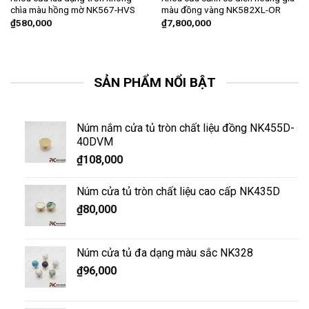
chìa màu hồng mờ NK567-HVS
màu đồng vàng NK582XL-OR
₫
580,000
₫
7,800,000
SẢN PHẨM NỔI BẬT
Núm nắm cửa tủ tròn chất liệu đồng NK455D-
40DVM
₫
108,000
Núm cửa tủ tròn chất liệu cao cấp NK435D
₫
80,000
Núm cửa tủ đa dạng màu sắc NK328
₫
96,000