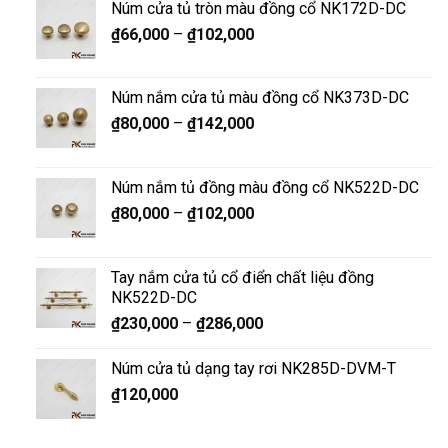
Núm cửa tủ tròn màu đồng cổ NK172D-DC
₫
66,000
–
₫
102,000
Núm nắm cửa tủ màu đồng cổ NK373D-DC
₫
80,000
–
₫
142,000
Núm nắm tủ đồng màu đồng cổ NK522D-DC
₫
80,000
–
₫
102,000
Tay nắm cửa tủ cổ điển chất liệu đồng
NK522D-DC
₫
230,000
–
₫
286,000
Núm cửa tủ dạng tay rơi NK285D-DVM-T
₫
120,000