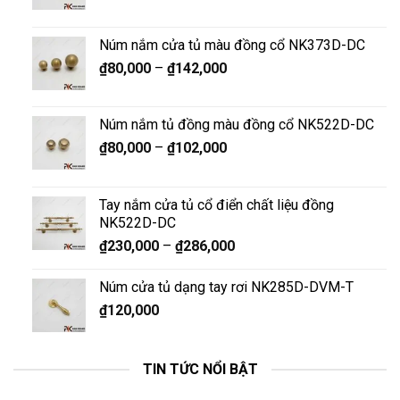
Núm nắm cửa tủ màu đồng cổ NK373D-DC
₫
80,000
–
₫
142,000
Núm nắm tủ đồng màu đồng cổ NK522D-DC
₫
80,000
–
₫
102,000
Tay nắm cửa tủ cổ điển chất liệu đồng
NK522D-DC
₫
230,000
–
₫
286,000
Núm cửa tủ dạng tay rơi NK285D-DVM-T
₫
120,000
TIN TỨC NỔI BẬT