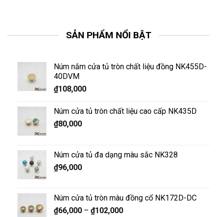
SẢN PHẨM NỔI BẬT
Núm nắm cửa tủ tròn chất liệu đồng NK455D-
40DVM
₫
108,000
Núm cửa tủ tròn chất liệu cao cấp NK435D
₫
80,000
Núm cửa tủ đa dạng màu sắc NK328
₫
96,000
Núm cửa tủ tròn màu đồng cổ NK172D-DC
₫
66,000
–
₫
102,000