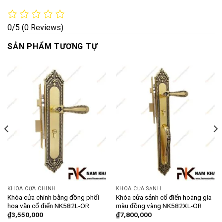
0/5
(0 Reviews)
SẢN PHẨM TƯƠNG TỰ
KHÓA CỬA CHÍNH
KHÓA CỬA SẢNH
Khóa cửa chính bằng đồng phối
Khóa cửa sảnh cổ điển hoàng gia
hoa văn cổ điển NK582L-OR
màu đồng vàng NK582XL-OR
₫
3,550,000
₫
7,800,000