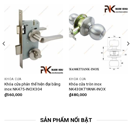
KHÓA CỬA
KHÓA CỬA
Khóa cửa phân thể hiện đại bằng
Khóa cửa tròn inox
inox NK475-INOX304
NK430KTYANK-INOX
₫
560,000
₫
480,000
SẢN PHẨM NỔI BẬT