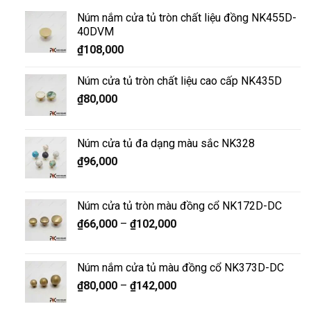
Núm nắm cửa tủ tròn chất liệu đồng NK455D-
40DVM
₫
108,000
Núm cửa tủ tròn chất liệu cao cấp NK435D
₫
80,000
Núm cửa tủ đa dạng màu sắc NK328
₫
96,000
Núm cửa tủ tròn màu đồng cổ NK172D-DC
₫
66,000
–
₫
102,000
Núm nắm cửa tủ màu đồng cổ NK373D-DC
₫
80,000
–
₫
142,000