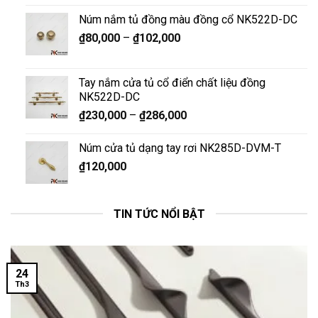
Núm nắm tủ đồng màu đồng cổ NK522D-DC
₫
80,000
–
₫
102,000
Tay nắm cửa tủ cổ điển chất liệu đồng
NK522D-DC
₫
230,000
–
₫
286,000
Núm cửa tủ dạng tay rơi NK285D-DVM-T
₫
120,000
TIN TỨC NỔI BẬT
24
Th3