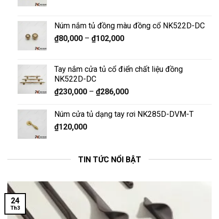
Núm nắm tủ đồng màu đồng cổ NK522D-DC
₫
80,000
–
₫
102,000
Tay nắm cửa tủ cổ điển chất liệu đồng
NK522D-DC
₫
230,000
–
₫
286,000
Núm cửa tủ dạng tay rơi NK285D-DVM-T
₫
120,000
TIN TỨC NỔI BẬT
24
Th3