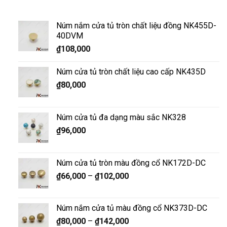
Núm nắm cửa tủ tròn chất liệu đồng NK455D-
40DVM
₫
108,000
Núm cửa tủ tròn chất liệu cao cấp NK435D
₫
80,000
Núm cửa tủ đa dạng màu sắc NK328
₫
96,000
Núm cửa tủ tròn màu đồng cổ NK172D-DC
₫
66,000
–
₫
102,000
Núm nắm cửa tủ màu đồng cổ NK373D-DC
₫
80,000
–
₫
142,000