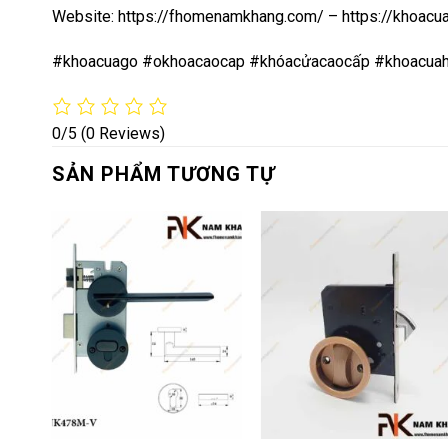
Website:
https://fhomenamkhang.com/
–
https://khoac
#khoacuago #okhoacaocap #khóacửacaocấp #khoacuah
0/5
(0 Reviews)
SẢN PHẨM TƯƠNG TỰ