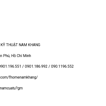
– KỸ THUẬT NAM KHANG
n Phú, Hồ Chí Minh
 0901.196.551 / 0901.186.992 / 090.1196.552
ook.com/fhomenamkhang/
aynamcuatu?gm