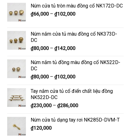
Núm cửa tủ tròn màu đồng cổ NK172D-DC
₫
66,000
–
₫
102,000
Núm nắm cửa tủ màu đồng cổ NK373D-
DC
₫
80,000
–
₫
142,000
Núm nắm tủ đồng màu đồng cổ NK522D-
DC
₫
80,000
–
₫
102,000
Tay nắm cửa tủ cổ điển chất liệu đồng
NK522D-DC
₫
230,000
–
₫
286,000
Núm cửa tủ dạng tay rơi NK285D-DVM-T
₫
120,000