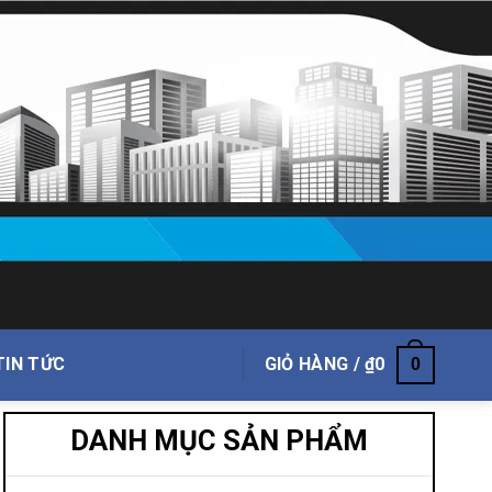
TIN TỨC
GIỎ HÀNG /
₫
0
0
DANH MỤC SẢN PHẨM