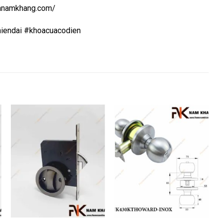
uanamkhang.com/
iendai #khoacuacodien