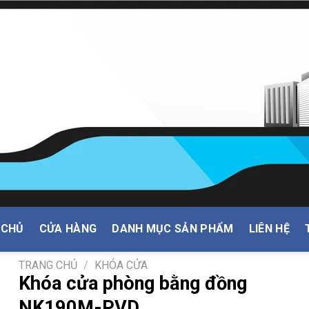
 CHỦ
CỬA HÀNG
DANH MỤC SẢN PHẨM
LIÊN HỆ
TRANG CHỦ
/
KHÓA CỬA
Khóa cửa phòng bằng đồng
NK190M-PVD