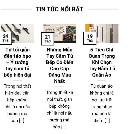
TIN TỨC NỔI BẬT
24
19
1
21
Th3
Th3
Th
Th3
Từ tối giản
Những Mẫu
5 Tiêu Chí
đến táo bạo
Tay Cầm Tủ
Quan Trọng
– Ý tưởng
Bếp Cổ Điển
Khi Chọn
T
tay nắm tủ
Cao Cấp
Tay Nắm Tủ
bếp hiện đại
Đáng Mua
Quần Áo
Nhất
Trong nội thất
Tủ quần áo
Trong thiết kế
hiện đại, căn
không chỉ là
T
nội thất, gian
bếp không
nơi lưu trữ
n
bếp không
chỉ là nơi nấu
trang phục
đ
chỉ là nơi nấu
nướng mà
mà còn là
nướng mà
còn [...]
điểm [...]
l
còn [...]