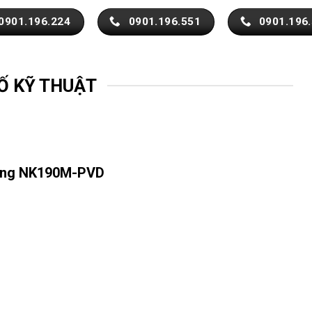
0901.196.224
0901.196.551
0901.196
Ố KỸ THUẬT
đồng NK190M-PVD