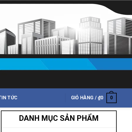
TIN TỨC
GIỎ HÀNG /
₫
0
0
DANH MỤC SẢN PHẨM