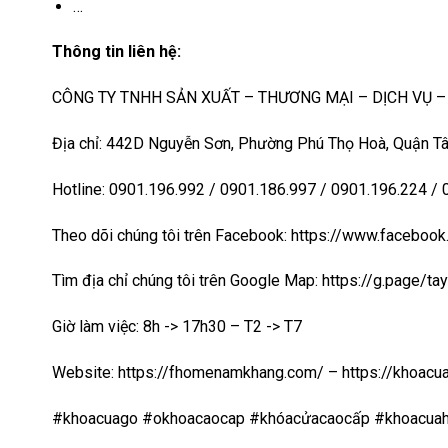
…
Thông tin liên hệ:
CÔNG TY TNHH SẢN XUẤT – THƯƠNG MẠI – DỊCH VỤ 
Địa chỉ: 442D Nguyễn Sơn, Phường Phú Thọ Hoà, Quận Tâ
Hotline: 0901.196.992 / 0901.186.997 / 0901.196.224 /
Theo dõi chúng tôi trên Facebook: https://www.faceb
Tìm địa chỉ chúng tôi trên Google Map:
https://g.page/t
Giờ làm việc: 8h -> 17h30 – T2 -> T7
Website:
https://fhomenamkhang.com/
–
https://khoac
#khoacuago #okhoacaocap #khóacửacaocấp #khoacuah