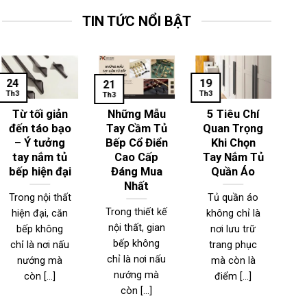
TIN TỨC NỔI BẬT
24
19
1
21
Th3
Th3
Th
Th3
Từ tối giản
Những Mẫu
5 Tiêu Chí
đến táo bạo
Tay Cầm Tủ
Quan Trọng
– Ý tưởng
Bếp Cổ Điển
Khi Chọn
T
tay nắm tủ
Cao Cấp
Tay Nắm Tủ
bếp hiện đại
Đáng Mua
Quần Áo
Nhất
Trong nội thất
Tủ quần áo
Trong thiết kế
hiện đại, căn
không chỉ là
T
nội thất, gian
bếp không
nơi lưu trữ
n
bếp không
chỉ là nơi nấu
trang phục
đ
chỉ là nơi nấu
nướng mà
mà còn là
nướng mà
còn [...]
điểm [...]
l
còn [...]