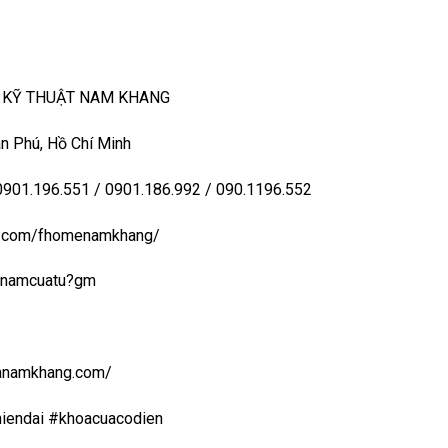
– KỸ THUẬT NAM KHANG
n Phú, Hồ Chí Minh
 0901.196.551 / 0901.186.992 / 090.1196.552
ook.com/fhomenamkhang/
aynamcuatu?gm
uanamkhang.com/
iendai #khoacuacodien