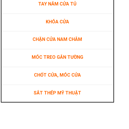
TAY NẮM CỬA TỦ
KHÓA CỬA
ợng
CHẶN CỬA NAM CHÂM
MÓC TREO GẮN TƯỜNG
CHỐT CỬA, MÓC CỬA
SẮT THÉP MỸ THUẬT