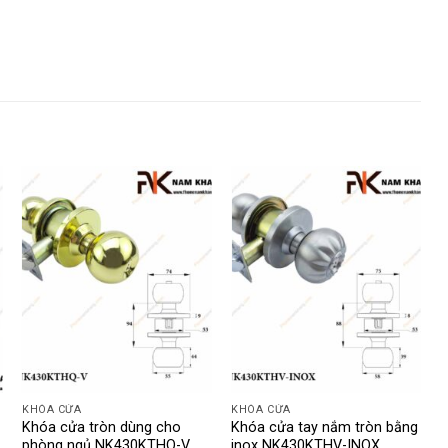
KHÓA CỬA
KHÓA CỬA
Khóa cửa tròn dùng cho
Khóa cửa tay nắm tròn bằng
K
phòng ngủ NK430KTHQ-V
inox NK430KTHV-INOX
c