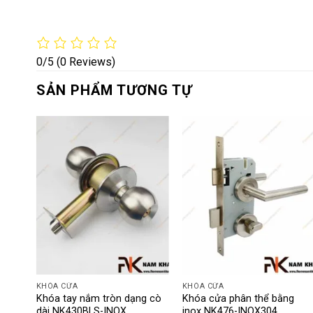
0/5
(0 Reviews)
SẢN PHẨM TƯƠNG TỰ
KHÓA CỬA
KHÓA CỬA
trơn
Khóa tay nắm tròn dạng cò
Khóa cửa phân thể bằng
567-
dài NK430BLS-INOX
inox NK476-INOX304