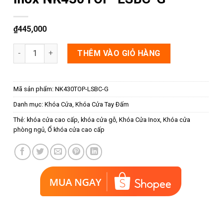
₫
445,000
Khóa cửa tròn dạng trơn bằng inox NK430TOP-LSBC-G số lư
THÊM VÀO GIỎ HÀNG
Mã sản phẩm:
NK430TOP-LSBC-G
Danh mục:
Khóa Cửa
,
Khóa Cửa Tay Đấm
Thẻ:
khóa cửa cao cấp
,
khóa cửa gỗ
,
Khóa Cửa Inox
,
Khóa cửa
phòng ngủ
,
Ổ khóa cửa cao cấp