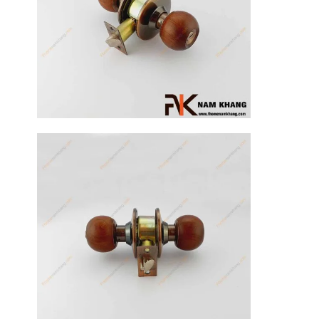
17
Th3
Hướng dẫn
sử dụng tay
nắm tủ hiệu
quả, luôn
bền đẹp
Tay nắm tủ là
một chi tiết
nhỏ nhưng lại
đóng vai trò
quan trọng [...]