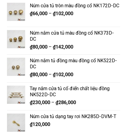
Núm cửa tủ tròn màu đồng cổ NK172D-DC
₫
66,000
–
₫
102,000
Núm nắm cửa tủ màu đồng cổ NK373D-
DC
₫
80,000
–
₫
142,000
Núm nắm tủ đồng màu đồng cổ NK522D-
DC
₫
80,000
–
₫
102,000
Tay nắm cửa tủ cổ điển chất liệu đồng
NK522D-DC
₫
230,000
–
₫
286,000
Núm cửa tủ dạng tay rơi NK285D-DVM-T
₫
120,000