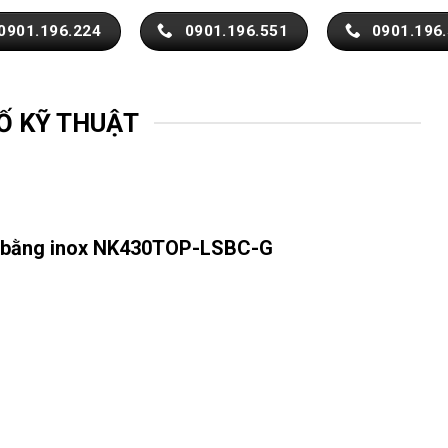
0901.196.224
0901.196.551
0901.196
Ố KỸ THUẬT
ơn bằng inox NK430TOP-LSBC-G