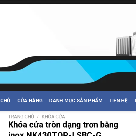
 CHỦ
CỬA HÀNG
DANH MỤC SẢN PHẨM
LIÊN HỆ
TRANG CHỦ
/
KHÓA CỬA
Khóa cửa tròn dạng trơn bằng
inox NK430TOP-LSBC-G