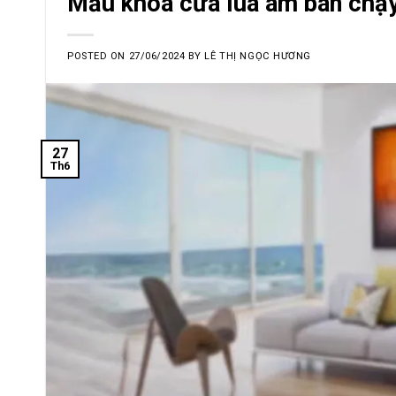
Mẫu khóa cửa lùa âm bán chạy
POSTED ON
27/06/2024
BY
LÊ THỊ NGỌC HƯƠNG
27
Th6