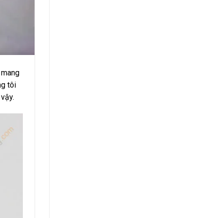
à mang
g tôi
 vậy.