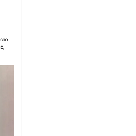
 cho
ỗ,