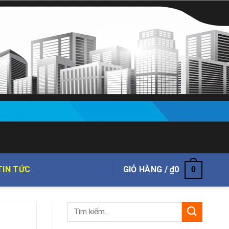
TIN TỨC
GIỎ HÀNG /
₫
0
0