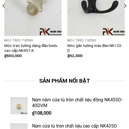
MÓC TREO TƯỜNG
MÓC TREO TƯỜNG
Móc treo tường dạng đầu hươu
Móc gắn tường màu đen NK123-
cao cấp NK457-K
D
₫
650,000
₫
62,000
SẢN PHẨM NỔI BẬT
Núm nắm cửa tủ tròn chất liệu đồng NK455D-
40DVM
₫
108,000
Núm cửa tủ tròn chất liệu cao cấp NK435D