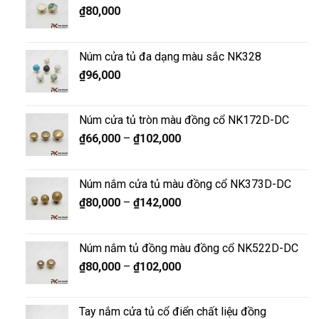
₫
80,000
Núm cửa tủ đa dạng màu sắc NK328
₫
96,000
Núm cửa tủ tròn màu đồng cổ NK172D-DC
₫
66,000
–
₫
102,000
Núm nắm cửa tủ màu đồng cổ NK373D-DC
₫
80,000
–
₫
142,000
Núm nắm tủ đồng màu đồng cổ NK522D-DC
₫
80,000
–
₫
102,000
Tay nắm cửa tủ cổ điển chất liệu đồng