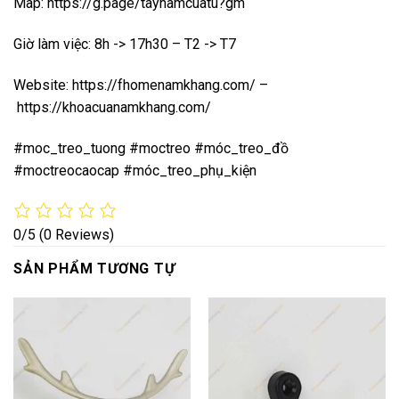
Map:
https://g.page/taynamcuatu?gm
Giờ làm việc: 8h -> 17h30 – T2 -> T7
Website:
https://fhomenamkhang.com/
–
https://khoacuanamkhang.com/
#moc_treo_tuong #moctreo #móc_treo_đồ
#moctreocaocap #móc_treo_phụ_kiện
0/5
(0 Reviews)
SẢN PHẨM TƯƠNG TỰ