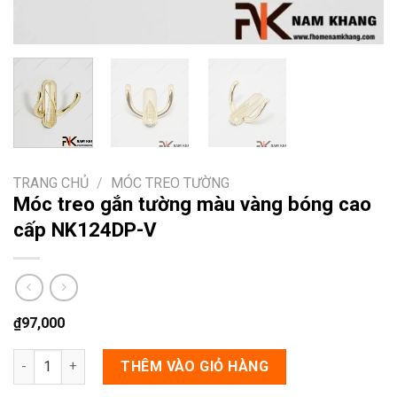
TRANG CHỦ
/
MÓC TREO TƯỜNG
Móc treo gắn tường màu vàng bóng cao
cấp NK124DP-V
₫
97,000
Móc treo gắn tường màu vàng bóng cao cấp NK124DP-V số lư
THÊM VÀO GIỎ HÀNG