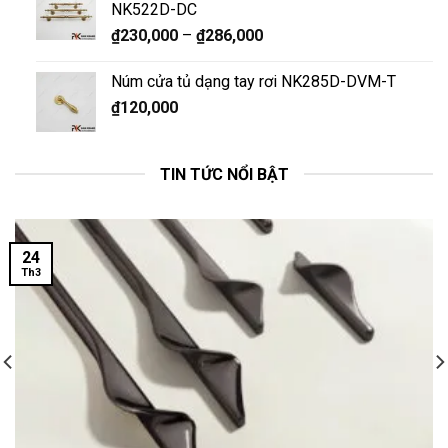
NK522D-DC
₫
230,000
–
₫
286,000
Núm cửa tủ dạng tay rơi NK285D-DVM-T
₫
120,000
TIN TỨC NỔI BẬT
24
Th3