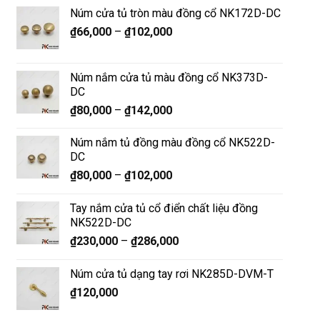
Núm cửa tủ tròn màu đồng cổ NK172D-DC
₫
66,000
–
₫
102,000
Núm nắm cửa tủ màu đồng cổ NK373D-
DC
₫
80,000
–
₫
142,000
Núm nắm tủ đồng màu đồng cổ NK522D-
DC
₫
80,000
–
₫
102,000
Tay nắm cửa tủ cổ điển chất liệu đồng
NK522D-DC
₫
230,000
–
₫
286,000
Núm cửa tủ dạng tay rơi NK285D-DVM-T
₫
120,000