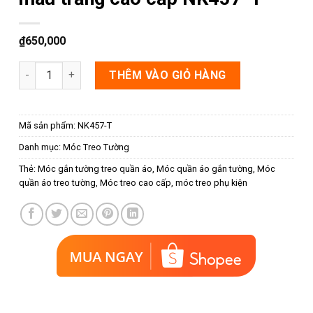
₫
650,000
Móc treo tường dạng đầu hươu màu trắng cao cấp NK457-T s
THÊM VÀO GIỎ HÀNG
Mã sản phẩm:
NK457-T
Danh mục:
Móc Treo Tường
Thẻ:
Móc gắn tường treo quần áo
,
Móc quần áo gắn tường
,
Móc
quần áo treo tường
,
Móc treo cao cấp
,
móc treo phụ kiện