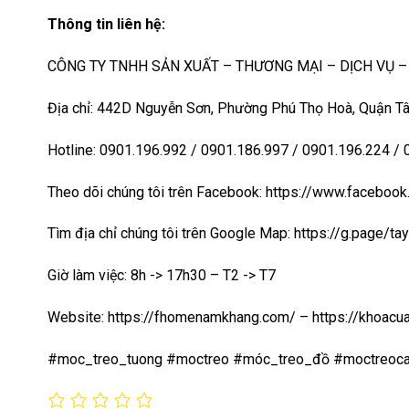
Thông tin liên hệ:
CÔNG TY TNHH SẢN XUẤT – THƯƠNG MẠI – DỊCH VỤ 
Địa chỉ: 442D Nguyễn Sơn, Phường Phú Thọ Hoà, Quận Tâ
Hotline: 0901.196.992 / 0901.186.997 / 0901.196.224 /
Theo dõi chúng tôi trên Facebook: https://www.faceb
Tìm địa chỉ chúng tôi trên Google Map:
https://g.page/t
Giờ làm việc: 8h -> 17h30 – T2 -> T7
Website:
https://fhomenamkhang.com/
–
https://khoac
#moc_treo_tuong #moctreo #móc_treo_đồ #moctreoc