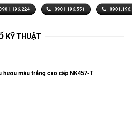
0901.196.224
0901.196.551
0901.196
Ố KỸ THUẬT
ầu hươu màu trắng cao cấp NK457-T