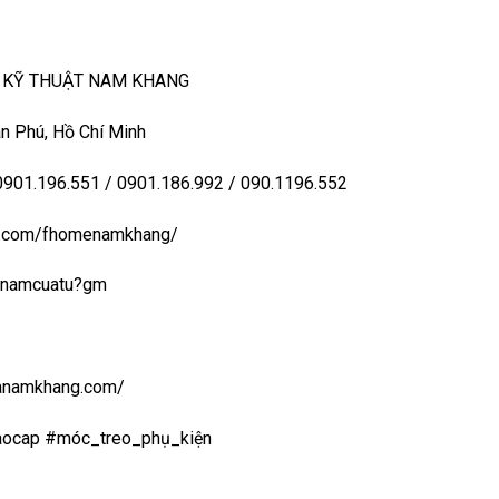
– KỸ THUẬT NAM KHANG
n Phú, Hồ Chí Minh
 0901.196.551 / 0901.186.992 / 090.1196.552
ook.com/fhomenamkhang/
aynamcuatu?gm
uanamkhang.com/
aocap #móc_treo_phụ_kiện