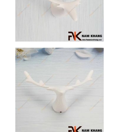
17
Th3
Hướng dẫn
sử dụng tay
nắm tủ hiệu
quả, luôn
bền đẹp
Tay nắm tủ là
một chi tiết
nhỏ nhưng lại
đóng vai trò
quan trọng [...]