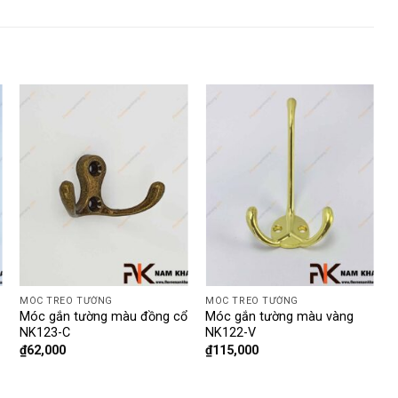
MÓC TREO TƯỜNG
MÓC TREO TƯỜNG
M
Móc gắn tường màu đồng cổ
Móc gắn tường màu vàng
M
NK123-C
NK122-V
₫
62,000
₫
115,000