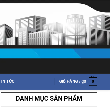
TIN TỨC
GIỎ HÀNG /
₫
0
0
DANH MỤC SẢN PHẨM