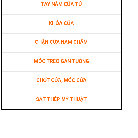
TAY NẮM CỬA TỦ
KHÓA CỬA
ố lượng
CHẶN CỬA NAM CHÂM
MÓC TREO GẮN TƯỜNG
CHỐT CỬA, MÓC CỬA
SẮT THÉP MỸ THUẬT