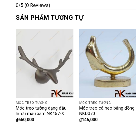
0/5
(0 Reviews)
SẢN PHẨM TƯƠNG TỰ
MÓC TREO TƯỜNG
MÓC TREO TƯỜNG
c
Móc treo tường dạng đầu
Móc treo cá heo bằng đồng
hươu màu xám NK457-X
NKD070
₫
650,000
₫
146,000