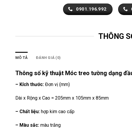
0901.196.992
THÔNG S
MÔ TẢ
ĐÁNH GIÁ (0)
Thông số kỹ thuật Móc treo tường dạng đ
– Kích thước:
Đơn vị (mm)
Dài x Rộng x Cao = 205mm x 105mm x 85mm
– Chất liệu:
hợp kim cao cấp
– Màu sắc:
màu trắng