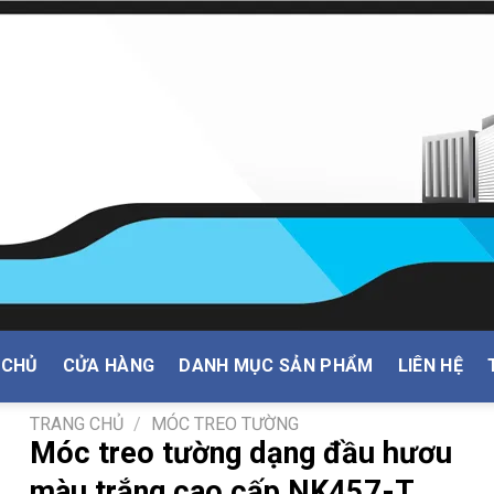
 CHỦ
CỬA HÀNG
DANH MỤC SẢN PHẨM
LIÊN HỆ
TRANG CHỦ
/
MÓC TREO TƯỜNG
Móc treo tường dạng đầu hươu
màu trắng cao cấp NK457-T