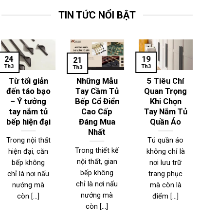
TIN TỨC NỔI BẬT
24
19
1
21
Th3
Th3
Th
Th3
Từ tối giản
Những Mẫu
5 Tiêu Chí
đến táo bạo
Tay Cầm Tủ
Quan Trọng
– Ý tưởng
Bếp Cổ Điển
Khi Chọn
T
tay nắm tủ
Cao Cấp
Tay Nắm Tủ
bếp hiện đại
Đáng Mua
Quần Áo
Nhất
Trong nội thất
Tủ quần áo
Trong thiết kế
hiện đại, căn
không chỉ là
T
nội thất, gian
bếp không
nơi lưu trữ
n
bếp không
chỉ là nơi nấu
trang phục
đ
chỉ là nơi nấu
nướng mà
mà còn là
nướng mà
còn [...]
điểm [...]
l
còn [...]