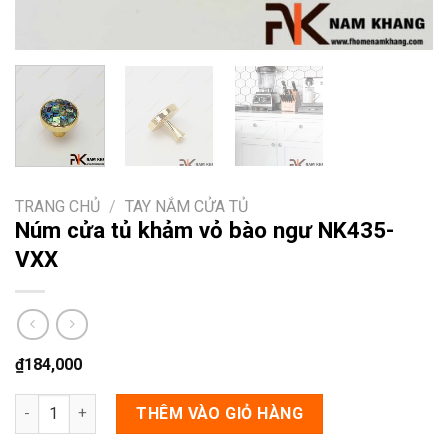
TRANG CHỦ
/
TAY NẮM CỬA TỦ
Núm cửa tủ khảm vỏ bào ngư NK435-
VXX
₫
184,000
Núm cửa tủ khảm vỏ bào ngư NK435-VXX số lượng
THÊM VÀO GIỎ HÀNG