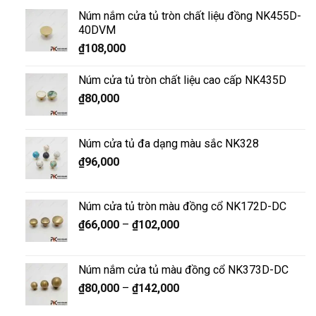
Núm nắm cửa tủ tròn chất liệu đồng NK455D-
40DVM
₫
108,000
Núm cửa tủ tròn chất liệu cao cấp NK435D
₫
80,000
Núm cửa tủ đa dạng màu sắc NK328
₫
96,000
Núm cửa tủ tròn màu đồng cổ NK172D-DC
₫
66,000
–
₫
102,000
Núm nắm cửa tủ màu đồng cổ NK373D-DC
₫
80,000
–
₫
142,000