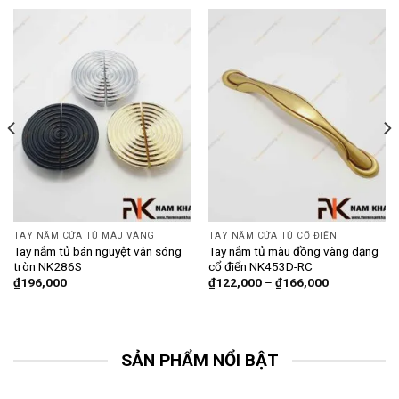
TAY NẮM CỬA TỦ MÀU VÀNG
TAY NẮM CỬA TỦ CỔ ĐIỂN
Tay nắm tủ bán nguyệt vân sóng
Tay nắm tủ màu đồng vàng dạng
tròn NK286S
cổ điển NK453D-RC
₫
196,000
₫
122,000
–
₫
166,000
SẢN PHẨM NỔI BẬT