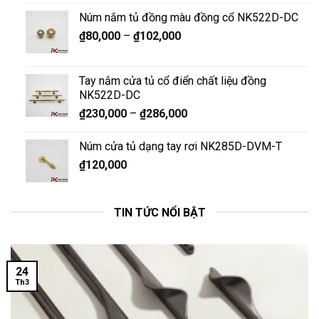
Núm nắm tủ đồng màu đồng cổ NK522D-DC
₫
80,000
–
₫
102,000
Tay nắm cửa tủ cổ điển chất liệu đồng
NK522D-DC
₫
230,000
–
₫
286,000
Núm cửa tủ dạng tay rơi NK285D-DVM-T
₫
120,000
TIN TỨC NỔI BẬT
24
Th3