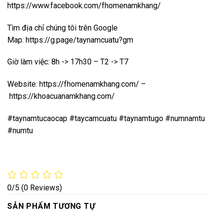
https://www.facebook.com/fhomenamkhang/
Tìm địa chỉ chúng tôi trên Google
Map:
https://g.page/taynamcuatu?gm
Giờ làm việc: 8h -> 17h30 – T2 -> T7
Website:
https://fhomenamkhang.com/
–
https://khoacuanamkhang.com/
#taynamtucaocap #taycamcuatu #taynamtugo #numnamtu
#numtu
0/5
(0 Reviews)
SẢN PHẨM TƯƠNG TỰ