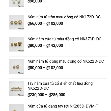
₫
96,000
Núm cửa tủ tròn màu đồng cổ NK172D-DC
₫
66,000
–
₫
102,000
Núm nắm cửa tủ màu đồng cổ NK373D-DC
₫
80,000
–
₫
142,000
Núm nắm tủ đồng màu đồng cổ NK522D-DC
₫
80,000
–
₫
102,000
Tay nắm cửa tủ cổ điển chất liệu đồng
NK522D-DC
₫
230,000
–
₫
286,000
Núm cửa tủ dạng tay rơi NK285D-DVM-T