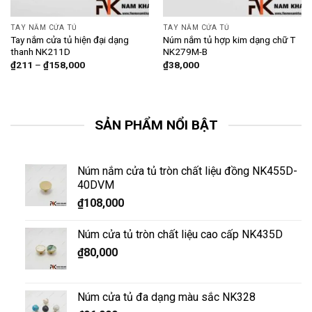
TAY NẮM CỬA TỦ
TAY NẮM CỬA TỦ
Tay nắm cửa tủ hiện đại dạng
Núm nắm tủ hợp kim dạng chữ T
thanh NK211D
NK279M-B
₫
211
–
₫
158,000
₫
38,000
SẢN PHẨM NỔI BẬT
Núm nắm cửa tủ tròn chất liệu đồng NK455D-
40DVM
₫
108,000
Núm cửa tủ tròn chất liệu cao cấp NK435D
₫
80,000
Núm cửa tủ đa dạng màu sắc NK328