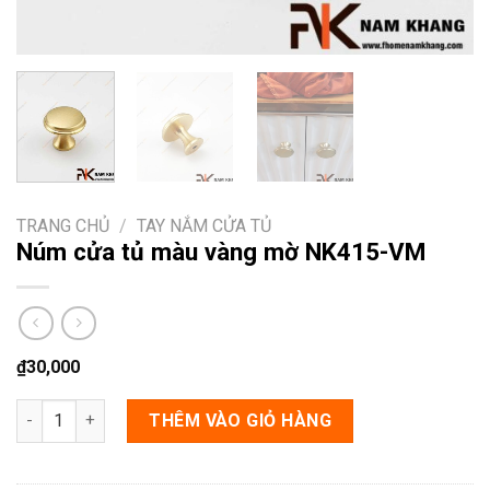
TRANG CHỦ
/
TAY NẮM CỬA TỦ
Núm cửa tủ màu vàng mờ NK415-VM
₫
30,000
Núm cửa tủ màu vàng mờ NK415-VM số lượng
THÊM VÀO GIỎ HÀNG