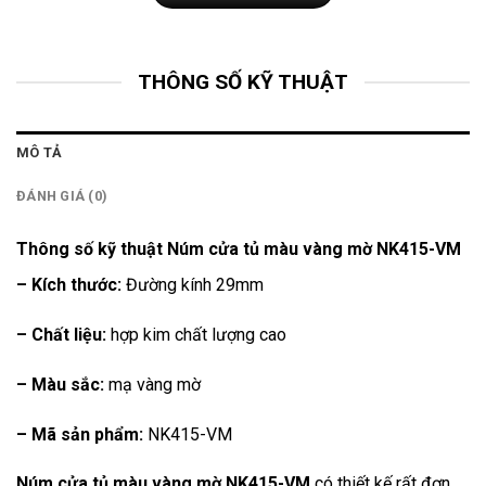
THÔNG SỐ KỸ THUẬT
MÔ TẢ
ĐÁNH GIÁ (0)
Thông số kỹ thuật Núm cửa tủ màu vàng mờ NK415-VM
– Kích thước:
Đường kính 29mm
– Chất liệu:
hợp kim chất lượng cao
– Màu sắc:
mạ vàng mờ
– Mã sản phẩm:
NK415-VM
Núm cửa tủ màu vàng mờ NK415-VM
có thiết kế rất đơn