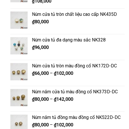
₫
108,000
Núm cửa tủ tròn chất liệu cao cấp NK435D
₫
80,000
Núm cửa tủ đa dạng màu sắc NK328
₫
96,000
Núm cửa tủ tròn màu đồng cổ NK172D-DC
₫
66,000
–
₫
102,000
Núm nắm cửa tủ màu đồng cổ NK373D-DC
₫
80,000
–
₫
142,000
Núm nắm tủ đồng màu đồng cổ NK522D-DC
₫
80,000
–
₫
102,000