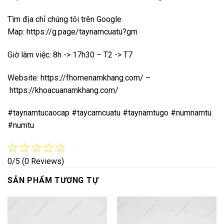
Tìm địa chỉ chúng tôi trên Google
Map:
https://g.page/taynamcuatu?gm
Giờ làm việc: 8h -> 17h30 – T2 -> T7
Website:
https://fhomenamkhang.com/
–
https://khoacuanamkhang.com/
#taynamtucaocap #taycamcuatu #taynamtugo #numnamtu
#numtu
0/5
(0 Reviews)
SẢN PHẨM TƯƠNG TỰ