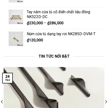
Tay nắm cửa tủ cổ điển chất liệu đồng
NK522D-DC
₫
230,000
–
₫
286,000
Núm cửa tủ dạng tay rơi NK285D-DVM-T
₫
120,000
TIN TỨC NỔI BẬT
24
Th3