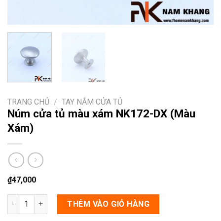
TRANG CHỦ
/
TAY NẮM CỬA TỦ
Núm cửa tủ màu xám NK172-DX (Màu
Xám)
₫
47,000
Núm cửa tủ màu xám NK172-DX (Màu Xám) số lượng
THÊM VÀO GIỎ HÀNG