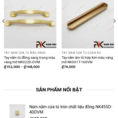
TAY NẮM CỬA TỦ MÀU VÀNG
TAY NẮM CỬA TỦ QUẦN ÁO
Tay nắm tủ đồng sang trọng màu
Tay nắm âm tủ hợp kim màu vàng
vàng mờ NK022D-DVM
mờ NK301T-160VM
₫
152,000
–
₫
168,000
₫
76,000
SẢN PHẨM NỔI BẬT
Núm nắm cửa tủ tròn chất liệu đồng NK455D-
40DVM