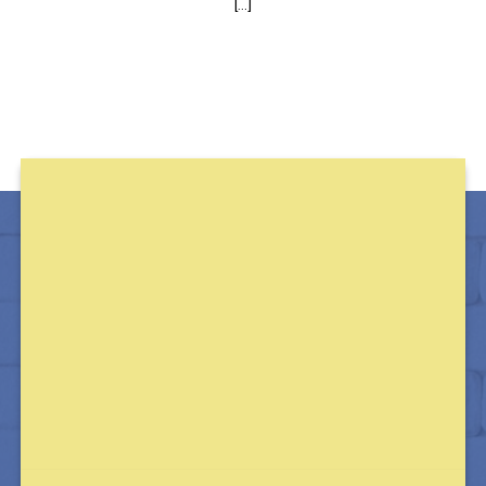
[...]