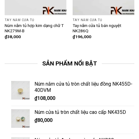
TAY NẮM CỬA TỦ
TAY NẮM CỬA TỦ
Núm nắm tủ hợp kim dạng chữ T
Tay nắm cửa tủ bán nguyệt
NK279M-B
NK286Q
₫
38,000
₫
196,000
SẢN PHẨM NỔI BẬT
Núm nắm cửa tủ tròn chất liệu đồng NK455D-
40DVM
₫
108,000
Núm cửa tủ tròn chất liệu cao cấp NK435D
₫
80,000