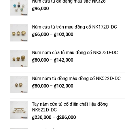
Núm cửa tủ đa dạng màu sắc NK328
₫
96,000
Núm cửa tủ tròn màu đồng cổ NK172D-DC
₫
66,000
–
₫
102,000
Núm nắm cửa tủ màu đồng cổ NK373D-DC
₫
80,000
–
₫
142,000
Núm nắm tủ đồng màu đồng cổ NK522D-DC
₫
80,000
–
₫
102,000
Tay nắm cửa tủ cổ điển chất liệu đồng
NK522D-DC
₫
230,000
–
₫
286,000