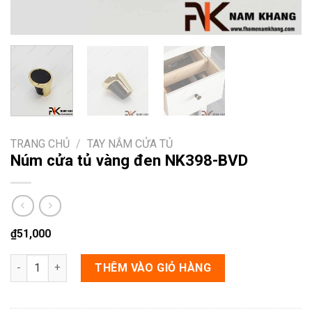
TRANG CHỦ
/
TAY NẮM CỬA TỦ
Núm cửa tủ vàng đen NK398-BVD
₫
51,000
Núm cửa tủ vàng đen NK398-BVD số lượng
THÊM VÀO GIỎ HÀNG