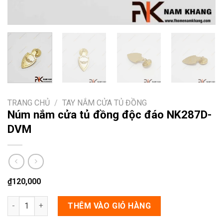
TRANG CHỦ
/
TAY NẮM CỬA TỦ ĐỒNG
Núm nắm cửa tủ đồng độc đáo NK287D-
DVM
₫
120,000
Núm nắm cửa tủ đồng độc đáo NK287D-DVM số lượng
THÊM VÀO GIỎ HÀNG