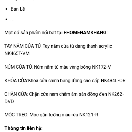
Bản Lề
…
Một số sản phẩm nổi bật tại
FHOMENAMKHANG
:
TAY NẮM CỬA TỦ:
Tay nắm cửa tủ dạng thanh acrylic
NK465T-VM
NÚM CỬA TỦ:
Núm nắm tủ màu vàng bóng NK172-V
KHÓA CỬA:
Khóa cửa chính bằng đồng cao cấp NK484L-OR
CHẶN CỬA:
Chặn cửa nam châm âm sàn đồng đen NK262-
DVD
MÓC TREO:
Móc gắn tường màu rêu NK121-R
Thông tin liên hệ: