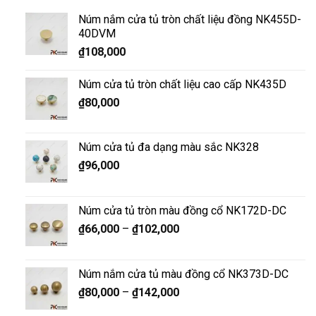
Núm nắm cửa tủ tròn chất liệu đồng NK455D-
40DVM
₫
108,000
Núm cửa tủ tròn chất liệu cao cấp NK435D
₫
80,000
Núm cửa tủ đa dạng màu sắc NK328
₫
96,000
Núm cửa tủ tròn màu đồng cổ NK172D-DC
₫
66,000
–
₫
102,000
Núm nắm cửa tủ màu đồng cổ NK373D-DC
₫
80,000
–
₫
142,000