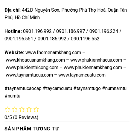
Địa chỉ:
442D Nguyễn Sơn, Phường Phú Thọ Hoà, Quận Tân
Phú, Hồ Chí Minh
Hotline:
0901.196.992 / 0901.186.997 / 0901.196.224 /
0901.196.551 / 0901.186.992 / 090.1196.552
Website:
www.fhomenamkhang.com
–
www.khoacuanamkhang.com
–
www.phukiennhacua.com
–
www.phukienthicong.com
–
www.phukiennamkhang.com
–
www.taynamtucua.com
–
www.taynamcuatu.com
#taynamtucaocap #taycamcuatu #taynamtugo #numnamtu
#numtu
0/5
(0 Reviews)
SẢN PHẨM TƯƠNG TỰ