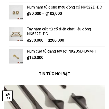
Núm nắm tủ đồng màu đồng cổ NK522D-DC
₫
80,000
–
₫
102,000
Tay nắm cửa tủ cổ điển chất liệu đồng
NK522D-DC
₫
230,000
–
₫
286,000
Núm cửa tủ dạng tay rơi NK285D-DVM-T
₫
120,000
TIN TỨC NỔI BẬT
24
Th3