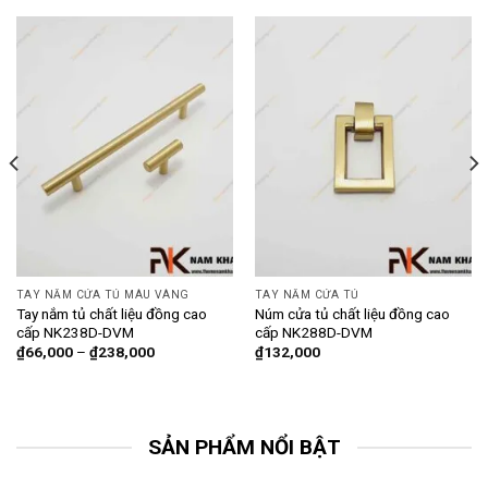
TAY NẮM CỬA TỦ MÀU VÀNG
TAY NẮM CỬA TỦ
Tay nắm tủ chất liệu đồng cao
Núm cửa tủ chất liệu đồng cao
cấp NK238D-DVM
cấp NK288D-DVM
₫
66,000
–
₫
238,000
₫
132,000
SẢN PHẨM NỔI BẬT