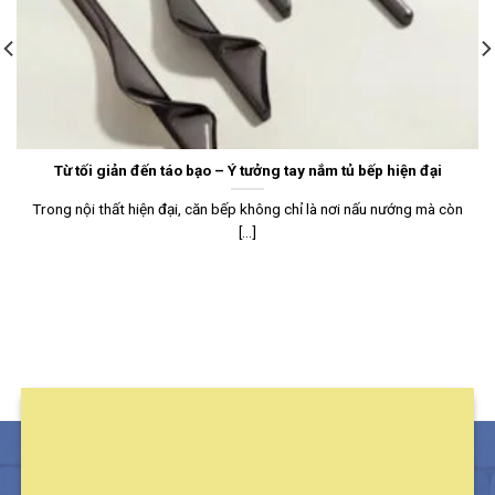
Từ tối giản đến táo bạo – Ý tưởng tay nắm tủ bếp hiện đại
Trong nội thất hiện đại, căn bếp không chỉ là nơi nấu nướng mà còn
[...]