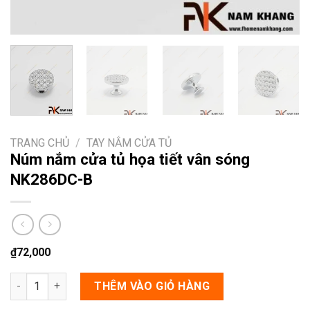
TRANG CHỦ
/
TAY NẮM CỬA TỦ
Núm nắm cửa tủ họa tiết vân sóng
NK286DC-B
₫
72,000
Núm nắm cửa tủ họa tiết vân sóng NK286DC-B số lượng
THÊM VÀO GIỎ HÀNG