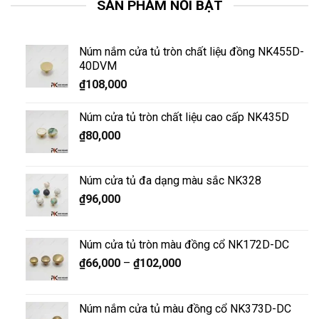
SẢN PHẨM NỔI BẬT
Núm nắm cửa tủ tròn chất liệu đồng NK455D-
40DVM
₫
108,000
Núm cửa tủ tròn chất liệu cao cấp NK435D
₫
80,000
Núm cửa tủ đa dạng màu sắc NK328
₫
96,000
Núm cửa tủ tròn màu đồng cổ NK172D-DC
₫
66,000
–
₫
102,000
Núm nắm cửa tủ màu đồng cổ NK373D-DC