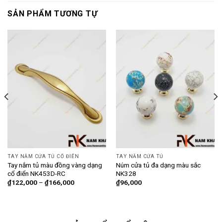
SẢN PHẨM TƯƠNG TỰ
TAY NẮM CỬA TỦ CỔ ĐIỂN
TAY NẮM CỬA TỦ
Tay nắm tủ màu đồng vàng dạng
Núm cửa tủ đa dạng màu sắc
cổ điển NK453D-RC
NK328
₫
122,000
–
₫
166,000
₫
96,000