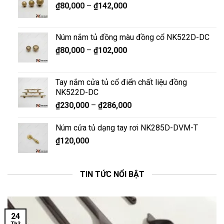
₫
80,000
–
₫
142,000
Núm nắm tủ đồng màu đồng cổ NK522D-DC
₫
80,000
–
₫
102,000
Tay nắm cửa tủ cổ điển chất liệu đồng
NK522D-DC
₫
230,000
–
₫
286,000
Núm cửa tủ dạng tay rơi NK285D-DVM-T
₫
120,000
TIN TỨC NỔI BẬT
24
Th3