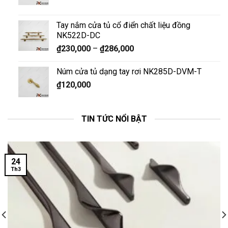
Tay nắm cửa tủ cổ điển chất liệu đồng
NK522D-DC
₫
230,000
–
₫
286,000
Núm cửa tủ dạng tay rơi NK285D-DVM-T
₫
120,000
TIN TỨC NỔI BẬT
24
Th3