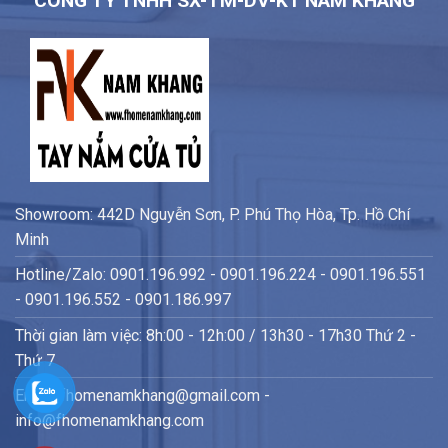
CÔNG TY TNHH SX-TM-DV-KT NAM KHANG
Showroom: 442D Nguyễn Sơn, P. Phú Thọ Hòa, Tp. Hồ Chí
Minh
Hotline/Zalo: 0901.196.992 - 0901.196.224 - 0901.196.551
- 0901.196.552 - 0901.186.997
Thời gian làm việc: 8h:00 - 12h:00 / 13h30 - 17h30 Thứ 2 -
Thứ 7
Email: fhomenamkhang@gmail.com -
info@fhomenamkhang.com