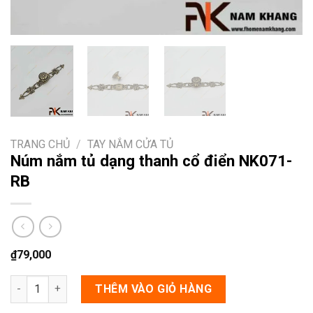
TRANG CHỦ
/
TAY NẮM CỬA TỦ
Núm nắm tủ dạng thanh cổ điển NK071-
RB
₫
79,000
Núm nắm tủ dạng thanh cổ điển NK071-RB số lượng
THÊM VÀO GIỎ HÀNG