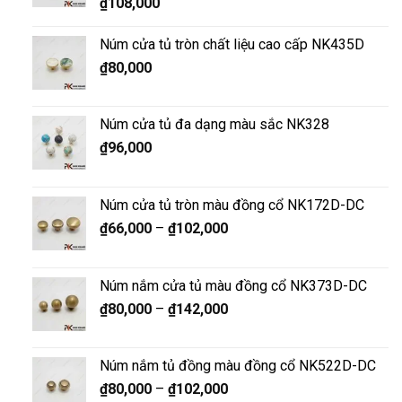
₫
108,000
Núm cửa tủ tròn chất liệu cao cấp NK435D
₫
80,000
Núm cửa tủ đa dạng màu sắc NK328
₫
96,000
Núm cửa tủ tròn màu đồng cổ NK172D-DC
₫
66,000
–
₫
102,000
Núm nắm cửa tủ màu đồng cổ NK373D-DC
₫
80,000
–
₫
142,000
Núm nắm tủ đồng màu đồng cổ NK522D-DC
₫
80,000
–
₫
102,000