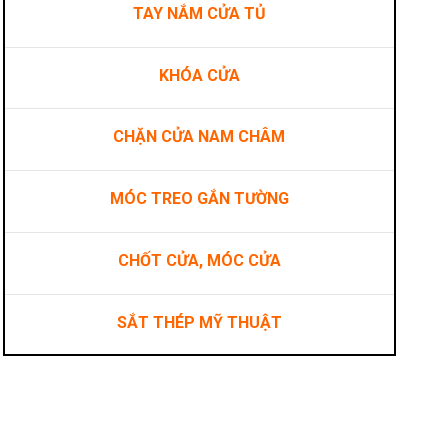
TAY NẮM CỬA TỦ
KHÓA CỬA
CHẶN CỬA NAM CHÂM
MÓC TREO GẮN TƯỜNG
CHỐT CỬA, MÓC CỬA
SẮT THÉP MỸ THUẬT