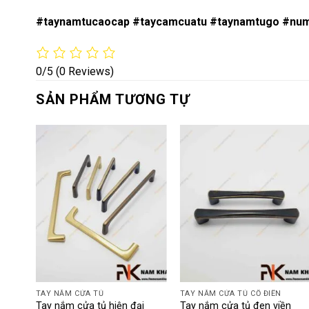
#taynamtucaocap #taycamcuatu #taynamtugo #nu
0/5
(0 Reviews)
SẢN PHẨM TƯƠNG TỰ
TAY NẮM CỬA TỦ
TAY NẮM CỬA TỦ CỔ ĐIỂN
ng
Tay nắm cửa tủ hiện đại
Tay nắm cửa tủ đen viền