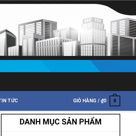
TIN TỨC
GIỎ HÀNG /
₫
0
0
DANH MỤC SẢN PHẨM