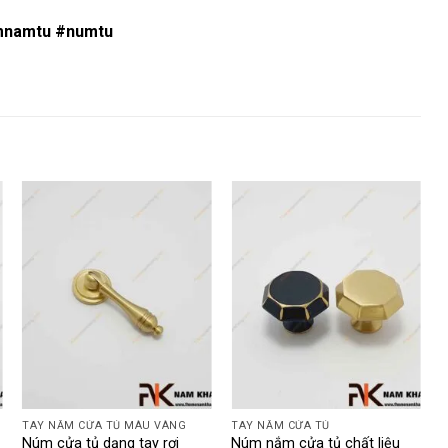
mnamtu #numtu
TAY NẮM CỬA TỦ MÀU VÀNG
TAY NẮM CỬA TỦ
T
Núm cửa tủ dạng tay rơi
Núm nắm cửa tủ chất liệu
T