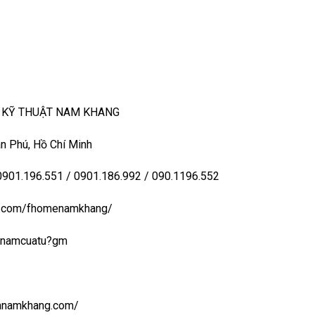
– KỸ THUẬT NAM KHANG
n Phú, Hồ Chí Minh
 0901.196.551 / 0901.186.992 / 090.1196.552
ook.com/fhomenamkhang/
aynamcuatu?gm
uanamkhang.com/