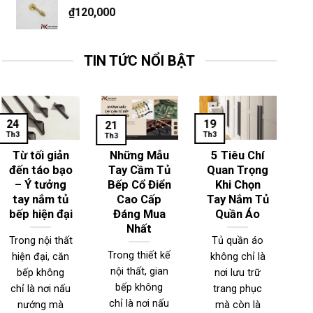
₫
120,000
TIN TỨC NỔI BẬT
24
19
1
21
Th3
Th3
Th
Th3
Từ tối giản
Những Mẫu
5 Tiêu Chí
đến táo bạo
Tay Cầm Tủ
Quan Trọng
– Ý tưởng
Bếp Cổ Điển
Khi Chọn
T
tay nắm tủ
Cao Cấp
Tay Nắm Tủ
bếp hiện đại
Đáng Mua
Quần Áo
Nhất
Trong nội thất
Tủ quần áo
Trong thiết kế
hiện đại, căn
không chỉ là
T
nội thất, gian
bếp không
nơi lưu trữ
n
bếp không
chỉ là nơi nấu
trang phục
đ
chỉ là nơi nấu
nướng mà
mà còn là