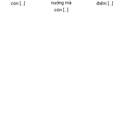
nướng mà
còn [...]
điểm [...]
l
còn [...]