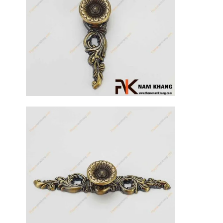
17
Th3
Hướng dẫn
sử dụng tay
nắm tủ hiệu
quả, luôn
bền đẹp
Tay nắm tủ là
một chi tiết
nhỏ nhưng lại
đóng vai trò
quan trọng [...]