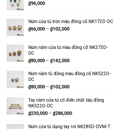
₫
96,000
Núm cửa tủ tròn màu đồng cổ NK172D-DC
₫
66,000
–
₫
102,000
Núm nắm cửa tủ màu đồng cổ NK373D-
DC
₫
80,000
–
₫
142,000
Núm nắm tủ đồng màu đồng cổ NK522D-
DC
₫
80,000
–
₫
102,000
Tay nắm cửa tủ cổ điển chất liệu đồng
NK522D-DC
₫
230,000
–
₫
286,000
Núm cửa tủ dạng tay rơi NK285D-DVM-T