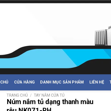
 CHỦ
CỬA HÀNG
DANH MỤC SẢN PHẨM
LIÊN HỆ
TRANG CHỦ
/
TAY NẮM CỬA TỦ
Núm nắm tủ dạng thanh màu
rêu NK071-RH