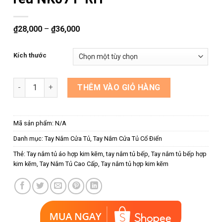
₫
28,000
–
₫
36,000
Kích thước
Núm nắm tủ dạng thanh màu rêu NK071-RH số lượng
THÊM VÀO GIỎ HÀNG
Mã sản phẩm:
N/A
Danh mục:
Tay Nắm Cửa Tủ
,
Tay Nắm Cửa Tủ Cổ Điển
Thẻ:
Tay nắm tủ áo hợp kim kẽm
,
tay nắm tủ bếp
,
Tay nắm tủ bếp hợp
kim kẽm
,
Tay Nắm Tủ Cao Cấp
,
Tay nắm tủ hợp kim kẽm