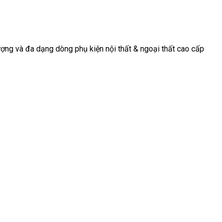
động, nơi mà
tiếp tục
trọng và tinh
mỗi chi tiết
chứng kiến sự
tế cho [...]
[...]
[...]
ợng và đa dạng dòng phụ kiện nội thất & ngoại thất cao cấp