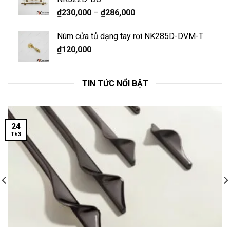
₫
230,000
–
₫
286,000
Núm cửa tủ dạng tay rơi NK285D-DVM-T
₫
120,000
TIN TỨC NỔI BẬT
24
Th3