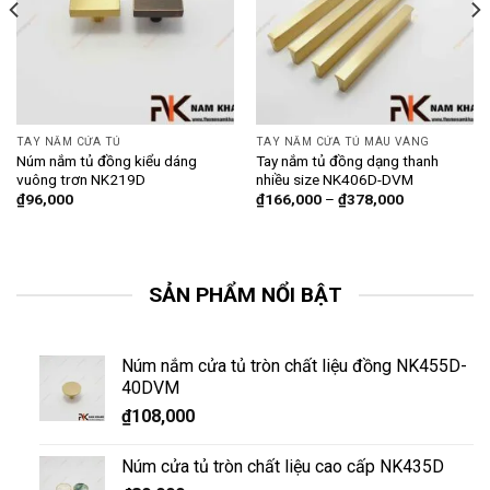
TAY NẮM CỬA TỦ
TAY NẮM CỬA TỦ MÀU VÀNG
Núm nắm tủ đồng kiểu dáng
Tay nắm tủ đồng dạng thanh
vuông trơn NK219D
nhiều size NK406D-DVM
₫
96,000
₫
166,000
–
₫
378,000
SẢN PHẨM NỔI BẬT
Núm nắm cửa tủ tròn chất liệu đồng NK455D-
40DVM
₫
108,000
Núm cửa tủ tròn chất liệu cao cấp NK435D