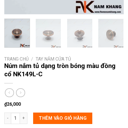
TRANG CHỦ
/
TAY NẮM CỬA TỦ
Núm nắm tủ dạng tròn bóng màu đồng
cổ NK149L-C
₫
26,000
Núm nắm tủ dạng tròn bóng màu đồng cổ NK149L-C số lượng
THÊM VÀO GIỎ HÀNG