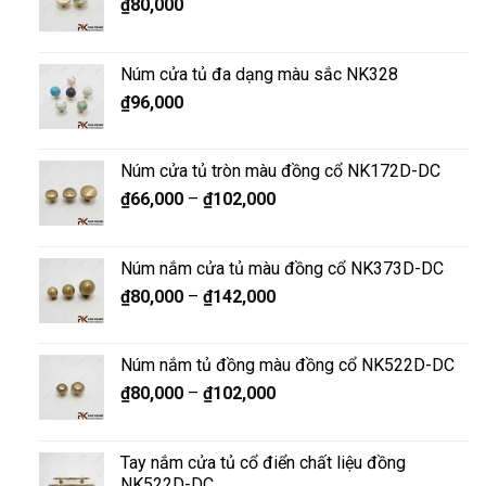
₫
80,000
Núm cửa tủ đa dạng màu sắc NK328
₫
96,000
Núm cửa tủ tròn màu đồng cổ NK172D-DC
₫
66,000
–
₫
102,000
Núm nắm cửa tủ màu đồng cổ NK373D-DC
₫
80,000
–
₫
142,000
Núm nắm tủ đồng màu đồng cổ NK522D-DC
₫
80,000
–
₫
102,000
Tay nắm cửa tủ cổ điển chất liệu đồng
NK522D-DC