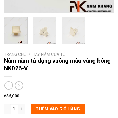
TRANG CHỦ
/
TAY NẮM CỬA TỦ
Núm nắm tủ dạng vuông màu vàng bóng
NK026-V
₫
36,000
Núm nắm tủ dạng vuông màu vàng bóng NK026-V số lượng
THÊM VÀO GIỎ HÀNG