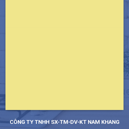
CÔNG TY TNHH SX-TM-DV-KT NAM KHANG