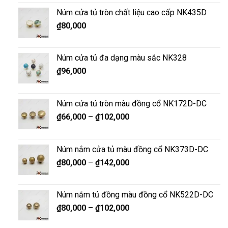
Núm cửa tủ tròn chất liệu cao cấp NK435D
₫
80,000
Núm cửa tủ đa dạng màu sắc NK328
₫
96,000
Núm cửa tủ tròn màu đồng cổ NK172D-DC
₫
66,000
–
₫
102,000
Núm nắm cửa tủ màu đồng cổ NK373D-DC
₫
80,000
–
₫
142,000
Núm nắm tủ đồng màu đồng cổ NK522D-DC
₫
80,000
–
₫
102,000