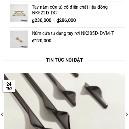
Tay nắm cửa tủ cổ điển chất liệu đồng
NK522D-DC
₫
230,000
–
₫
286,000
Núm cửa tủ dạng tay rơi NK285D-DVM-T
₫
120,000
TIN TỨC NỔI BẬT
24
Th3