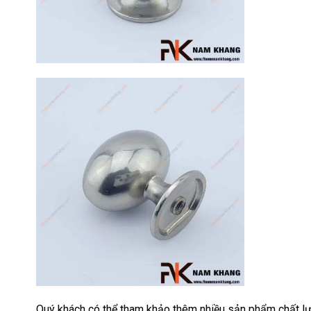
17
Th3
Hướng dẫn
sử dụng tay
nắm tủ hiệu
quả, luôn
bền đẹp
Tay nắm tủ là
một chi tiết
nhỏ nhưng lại
đóng vai trò
quan trọng [...]
Quý khách có thể tham khảo thêm nhiều sản phẩm chất lư