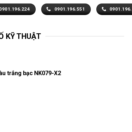
0901.196.224
0901.196.551
0901.196
Ố KỸ THUẬT
àu trắng bạc NK079-X2