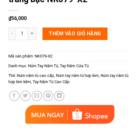
₫
56,000
Núm nắm tủ hình ovan màu trắng bạc NK079-X2 số lượng
THÊM VÀO GIỎ HÀNG
Mã sản phẩm:
NK079-X2
Danh mục:
Núm Tay Nắm Tủ
,
Tay Nắm Cửa Tủ
Thẻ:
Núm nắm tủ cao cấp
,
Núm tay nắm tủ hợp kim
,
Núm tay nắm tủ
hợp kim kẽm
,
Tay Nắm Tủ Cao Cấp