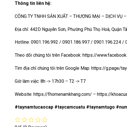
Thông tin liên hệ:
CÔNG TY TNHH SẢN XUẤT – THƯƠNG MẠI – DỊCH VỤ 
Địa chỉ: 442D Nguyễn Sơn, Phường Phú Thọ Hoà, Quận Tâ
Hotline: 0901.196.992 / 0901.186.997 / 0901.196.224 /
Theo dõi chúng tôi trên Facebook: https://www.faceb
Tìm địa chỉ chúng tôi trên Google Map:
https://g.page/t
Giờ làm việc: 8h -> 17h30 – T2 -> T7
Website:
https://fhomenamkhang.com/
–
https://khoac
#taynamtucaocap #taycamcuatu #taynamtugo #nu