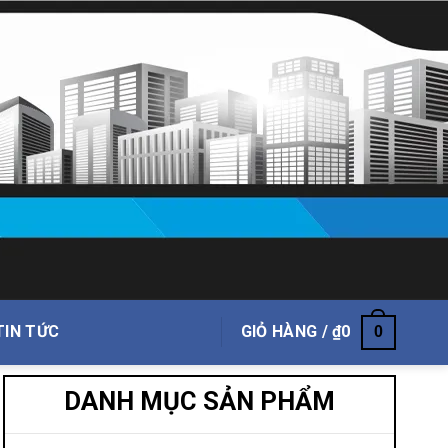
TIN TỨC
GIỎ HÀNG /
₫
0
0
DANH MỤC SẢN PHẨM