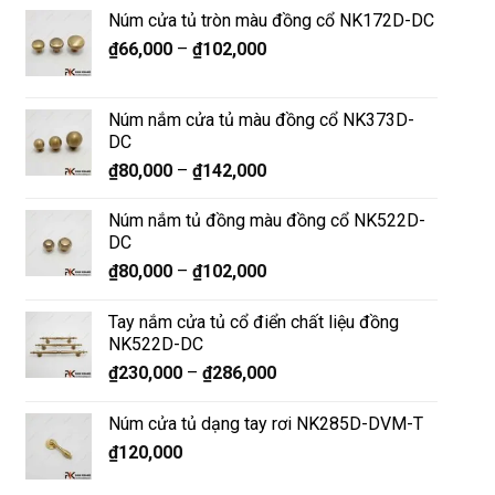
Núm cửa tủ tròn màu đồng cổ NK172D-DC
₫
66,000
–
₫
102,000
Núm nắm cửa tủ màu đồng cổ NK373D-
DC
₫
80,000
–
₫
142,000
Núm nắm tủ đồng màu đồng cổ NK522D-
DC
₫
80,000
–
₫
102,000
Tay nắm cửa tủ cổ điển chất liệu đồng
NK522D-DC
₫
230,000
–
₫
286,000
Núm cửa tủ dạng tay rơi NK285D-DVM-T
₫
120,000