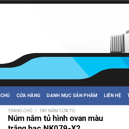
 CHỦ
CỬA HÀNG
DANH MỤC SẢN PHẨM
LIÊN HỆ
TRANG CHỦ
/
TAY NẮM CỬA TỦ
Núm nắm tủ hình ovan màu
trắng bạc NK079-X2