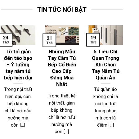
TIN TỨC NỔI BẬT
24
19
1
21
Th3
Th3
Th
Th3
Từ tối giản
Những Mẫu
5 Tiêu Chí
đến táo bạo
Tay Cầm Tủ
Quan Trọng
– Ý tưởng
Bếp Cổ Điển
Khi Chọn
T
tay nắm tủ
Cao Cấp
Tay Nắm Tủ
bếp hiện đại
Đáng Mua
Quần Áo
Nhất
Trong nội thất
Tủ quần áo
Trong thiết kế
hiện đại, căn
không chỉ là
T
nội thất, gian
bếp không
nơi lưu trữ
n
bếp không
chỉ là nơi nấu
trang phục
đ
chỉ là nơi nấu
nướng mà
mà còn là
nướng mà
còn [...]
điểm [...]
l
còn [...]