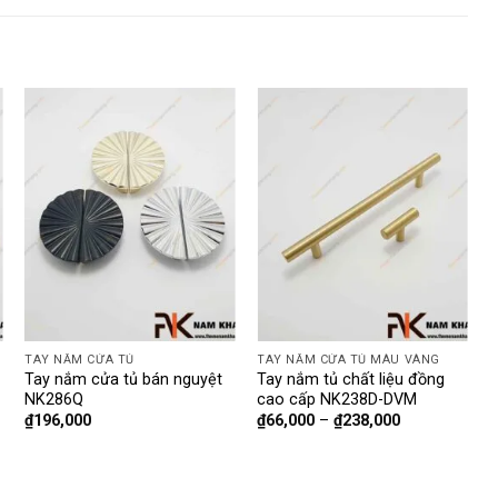
TAY NẮM CỬA TỦ
TAY NẮM CỬA TỦ MÀU VÀNG
T
Tay nắm cửa tủ bán nguyệt
Tay nắm tủ chất liệu đồng
T
NK286Q
cao cấp NK238D-DVM
₫
196,000
₫
66,000
–
₫
238,000