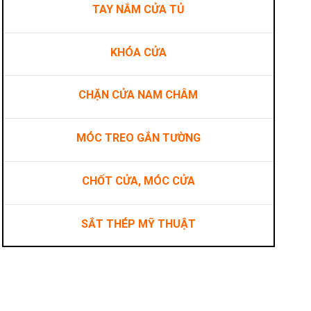
TAY NẮM CỬA TỦ
KHÓA CỬA
CHẶN CỬA NAM CHÂM
MÓC TREO GẮN TƯỜNG
CHỐT CỬA, MÓC CỬA
SẮT THÉP MỸ THUẬT