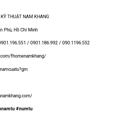
– KỸ THUẬT NAM KHANG
n Phú, Hồ Chí Minh
 0901.196.551 / 0901.186.992 / 090.1196.552
ook.com/fhomenamkhang/
aynamcuatu?gm
uanamkhang.com/
mnamtu #numtu