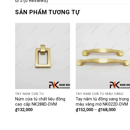
0/5
(0 Reviews)
SẢN PHẨM TƯƠNG TỰ
G
TAY NẮM CỬA TỦ
TAY NẮM CỬA TỦ MÀU VÀNG
Núm cửa tủ chất liệu đồng
Tay nắm tủ đồng sang trọng
cao cấp NK288D-DVM
màu vàng mờ NK022D-DVM
₫
132,000
₫
152,000
–
₫
168,000