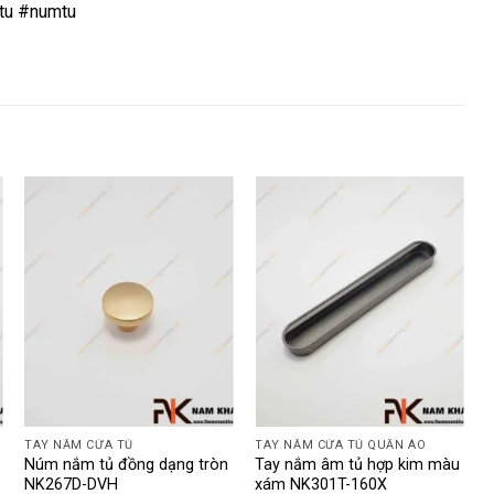
tu #numtu
TAY NẮM CỬA TỦ
TAY NẮM CỬA TỦ QUẦN ÁO
T
Núm nắm tủ đồng dạng tròn
Tay nắm âm tủ hợp kim màu
NK267D-DVH
xám NK301T-160X