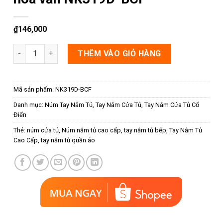
₫
146,000
Núm nắm tủ màu đồng cổ phối hoa văn NK319D-BCF số lượng
THÊM VÀO GIỎ HÀNG
Mã sản phẩm:
NK319D-BCF
Danh mục:
Núm Tay Nắm Tủ
,
Tay Nắm Cửa Tủ
,
Tay Nắm Cửa Tủ Cổ
Điển
Thẻ:
núm cửa tủ
,
Núm nắm tủ cao cấp
,
tay nắm tủ bếp
,
Tay Nắm Tủ
Cao Cấp
,
tay nắm tủ quần áo