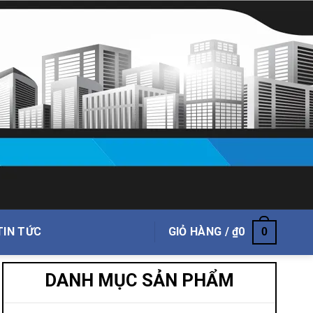
TIN TỨC
GIỎ HÀNG /
₫
0
0
DANH MỤC SẢN PHẨM