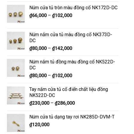
Núm cửa tủ tròn màu đồng cổ NK172D-DC
₫
66,000
–
₫
102,000
Núm nắm cửa tủ màu đồng cổ NK373D-
DC
₫
80,000
–
₫
142,000
Núm nắm tủ đồng màu đồng cổ NK522D-
DC
₫
80,000
–
₫
102,000
Tay nắm cửa tủ cổ điển chất liệu đồng
NK522D-DC
₫
230,000
–
₫
286,000
Núm cửa tủ dạng tay rơi NK285D-DVM-T
₫
120,000