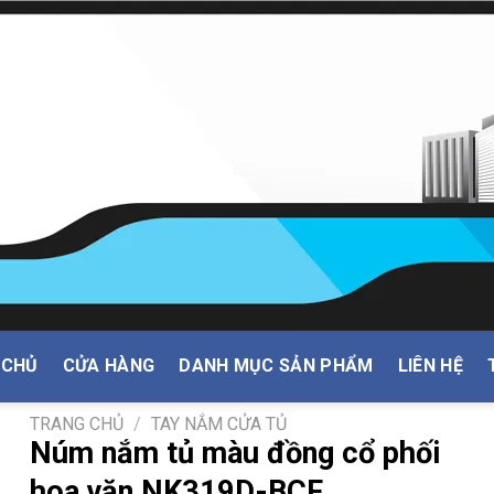
 CHỦ
CỬA HÀNG
DANH MỤC SẢN PHẨM
LIÊN HỆ
TRANG CHỦ
/
TAY NẮM CỬA TỦ
Núm nắm tủ màu đồng cổ phối
hoa văn NK319D-BCF