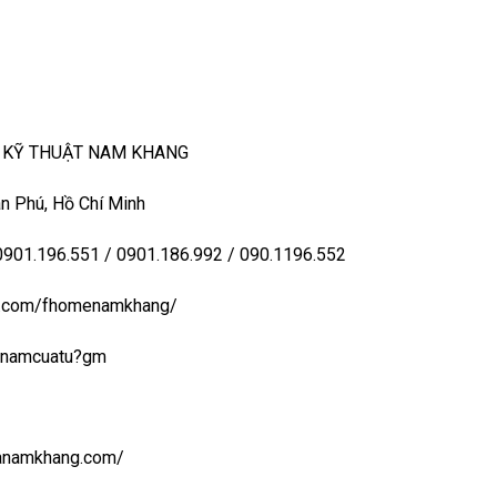
– KỸ THUẬT NAM KHANG
n Phú, Hồ Chí Minh
 0901.196.551 / 0901.186.992 / 090.1196.552
ook.com/fhomenamkhang/
aynamcuatu?gm
uanamkhang.com/