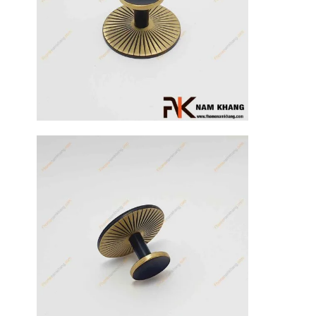
17
Th3
Hướng dẫn
sử dụng tay
nắm tủ hiệu
quả, luôn
bền đẹp
Tay nắm tủ là
một chi tiết
nhỏ nhưng lại
đóng vai trò
quan trọng [...]