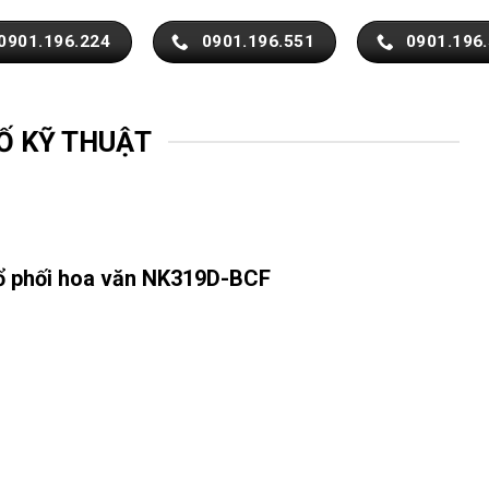
0901.196.224
0901.196.551
0901.196
Ố KỸ THUẬT
ổ phối hoa văn NK319D-BCF