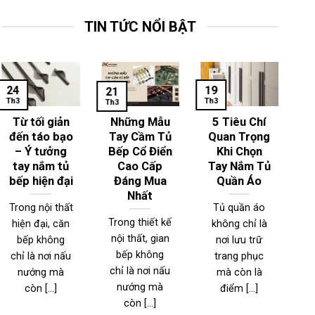
TIN TỨC NỔI BẬT
24
19
1
21
Th3
Th3
Th
Th3
Từ tối giản
Những Mẫu
5 Tiêu Chí
đến táo bạo
Tay Cầm Tủ
Quan Trọng
– Ý tưởng
Bếp Cổ Điển
Khi Chọn
T
tay nắm tủ
Cao Cấp
Tay Nắm Tủ
bếp hiện đại
Đáng Mua
Quần Áo
Nhất
Trong nội thất
Tủ quần áo
Trong thiết kế
hiện đại, căn
không chỉ là
T
nội thất, gian
bếp không
nơi lưu trữ
n
bếp không
chỉ là nơi nấu
trang phục
đ
chỉ là nơi nấu
nướng mà
mà còn là
nướng mà
còn [...]
điểm [...]
l
còn [...]