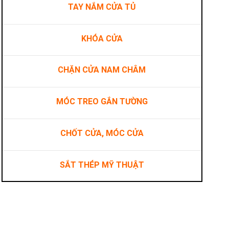
TAY NẮM CỬA TỦ
KHÓA CỬA
CHẶN CỬA NAM CHÂM
MÓC TREO GẮN TƯỜNG
CHỐT CỬA, MÓC CỬA
SẮT THÉP MỸ THUẬT