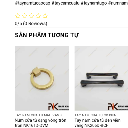
#taynamtucaocap #taycamcuatu #taynamtugo #numnam
0/5
(0 Reviews)
SẢN PHẨM TƯƠNG TỰ
TAY NẮM CỬA TỦ MÀU VÀNG
TAY NẮM CỬA TỦ CỔ ĐIỂN
ệu
Núm cửa tủ dạng vòng tròn
Tay nắm cửa tủ đen viền
trơn NK161D-DVM
vàng NK206D-BCF