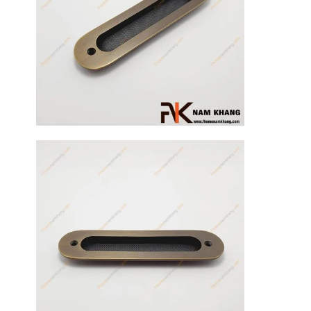
17
Th3
Hướng dẫn
sử dụng tay
nắm tủ hiệu
quả, luôn
bền đẹp
Tay nắm tủ là
một chi tiết
nhỏ nhưng lại
đóng vai trò
quan trọng [...]