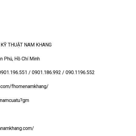
– KỸ THUẬT NAM KHANG
n Phú, Hồ Chí Minh
 0901.196.551 / 0901.186.992 / 090.1196.552
ook.com/fhomenamkhang/
aynamcuatu?gm
uanamkhang.com/