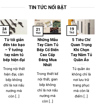
TIN TỨC NỔI BẬT
24
19
1
21
Th3
Th3
Th
Th3
Từ tối giản
Những Mẫu
5 Tiêu Chí
đến táo bạo
Tay Cầm Tủ
Quan Trọng
– Ý tưởng
Bếp Cổ Điển
Khi Chọn
T
tay nắm tủ
Cao Cấp
Tay Nắm Tủ
bếp hiện đại
Đáng Mua
Quần Áo
Nhất
Trong nội thất
Tủ quần áo
Trong thiết kế
hiện đại, căn
không chỉ là
T
nội thất, gian
bếp không
nơi lưu trữ
n
bếp không
chỉ là nơi nấu
trang phục
đ
chỉ là nơi nấu
nướng mà
mà còn là
nướng mà
còn [...]
điểm [...]
l
còn [...]