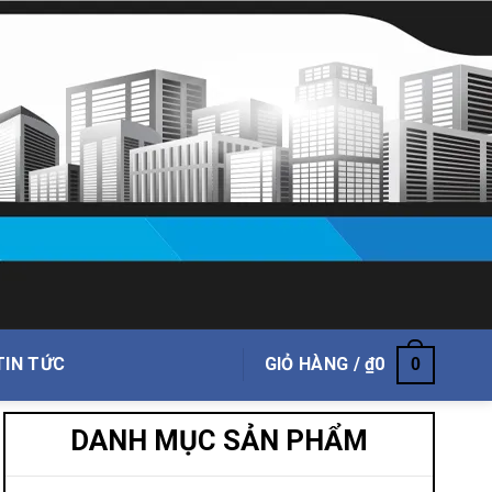
TIN TỨC
GIỎ HÀNG /
₫
0
0
DANH MỤC SẢN PHẨM