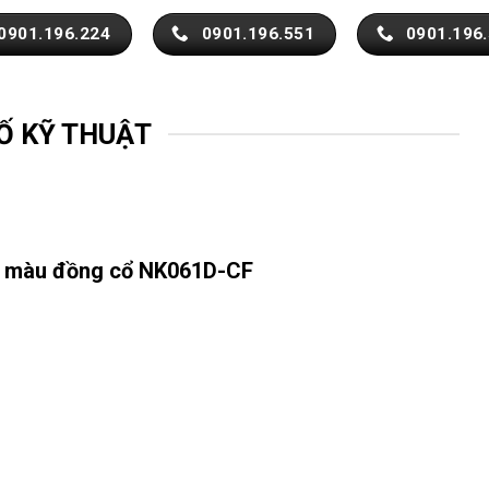
0901.196.224
0901.196.551
0901.196
Ố KỸ THUẬT
ơn màu đồng cổ NK061D-CF