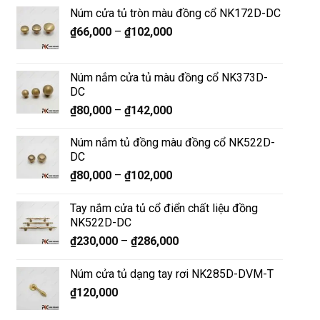
Núm cửa tủ tròn màu đồng cổ NK172D-DC
₫
66,000
–
₫
102,000
Núm nắm cửa tủ màu đồng cổ NK373D-
DC
₫
80,000
–
₫
142,000
Núm nắm tủ đồng màu đồng cổ NK522D-
DC
₫
80,000
–
₫
102,000
Tay nắm cửa tủ cổ điển chất liệu đồng
NK522D-DC
₫
230,000
–
₫
286,000
Núm cửa tủ dạng tay rơi NK285D-DVM-T
₫
120,000