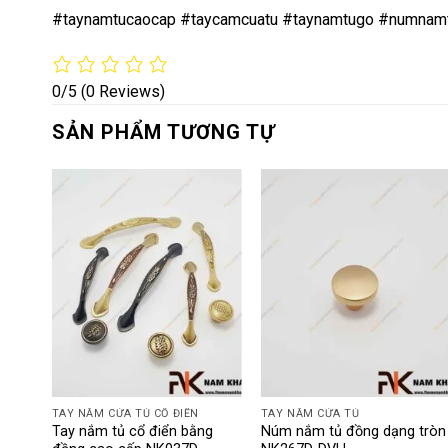
#taynamtucaocap #taycamcuatu #taynamtugo #numnam
0/5
(0 Reviews)
SẢN PHẨM TƯƠNG TỰ
TAY NẮM CỬA TỦ CỔ ĐIỂN
TAY NẮM CỬA TỦ
 chất
Tay nắm tủ cổ điển bằng
Núm nắm tủ đồng dạng tròn