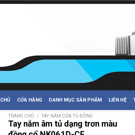
 CHỦ
CỬA HÀNG
DANH MỤC SẢN PHẨM
LIÊN HỆ
TRANG CHỦ
/
TAY NẮM CỬA TỦ ĐỒNG
Tay nắm âm tủ dạng trơn màu
đồng cổ NK061D-CF