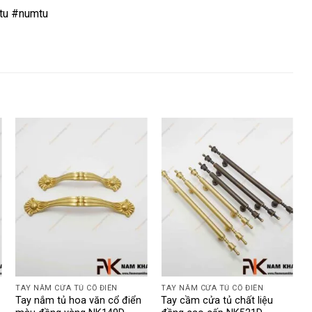
tu #numtu
TAY NẮM CỬA TỦ CỔ ĐIỂN
TAY NẮM CỬA TỦ CỔ ĐIỂN
T
Tay nắm tủ hoa văn cổ điển
Tay cầm cửa tủ chất liệu
T