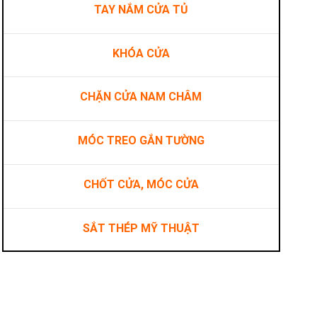
TAY NẮM CỬA TỦ
KHÓA CỬA
CHẶN CỬA NAM CHÂM
MÓC TREO GẮN TƯỜNG
CHỐT CỬA, MÓC CỬA
SẮT THÉP MỸ THUẬT