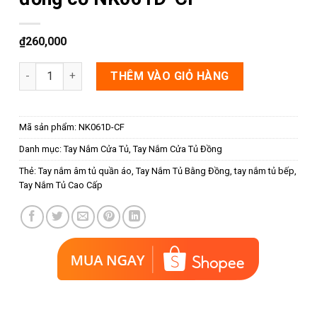
₫
260,000
Tay nắm âm tủ dạng trơn màu đồng cổ NK061D-CF số lượng
THÊM VÀO GIỎ HÀNG
Mã sản phẩm:
NK061D-CF
Danh mục:
Tay Nắm Cửa Tủ
,
Tay Nắm Cửa Tủ Đồng
Thẻ:
Tay nắm âm tủ quần áo
,
Tay Nắm Tủ Bằng Đồng
,
tay nắm tủ bếp
,
Tay Nắm Tủ Cao Cấp