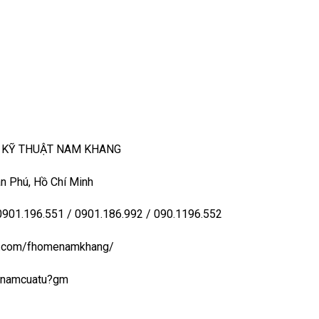
– KỸ THUẬT NAM KHANG
n Phú, Hồ Chí Minh
 0901.196.551 / 0901.186.992 / 090.1196.552
ook.com/fhomenamkhang/
aynamcuatu?gm