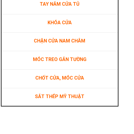
TAY NẮM CỬA TỦ
KHÓA CỬA
CHẶN CỬA NAM CHÂM
MÓC TREO GẮN TƯỜNG
CHỐT CỬA, MÓC CỬA
SẮT THÉP MỸ THUẬT