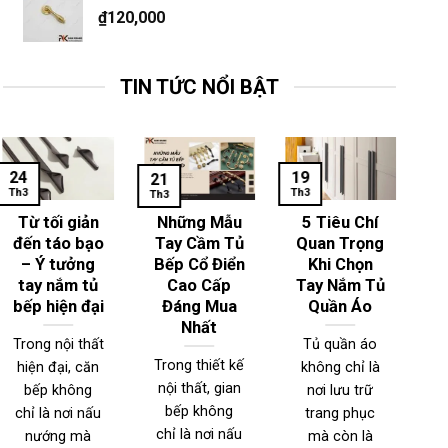
₫
120,000
TIN TỨC NỔI BẬT
24
19
1
21
Th3
Th3
Th
Th3
Từ tối giản
Những Mẫu
5 Tiêu Chí
đến táo bạo
Tay Cầm Tủ
Quan Trọng
– Ý tưởng
Bếp Cổ Điển
Khi Chọn
T
tay nắm tủ
Cao Cấp
Tay Nắm Tủ
bếp hiện đại
Đáng Mua
Quần Áo
Nhất
Trong nội thất
Tủ quần áo
Trong thiết kế
hiện đại, căn
không chỉ là
T
nội thất, gian
bếp không
nơi lưu trữ
n
bếp không
chỉ là nơi nấu
trang phục
đ
chỉ là nơi nấu
nướng mà
mà còn là