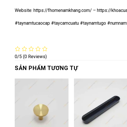
Website:
https://fhomenamkhang.com/
–
https://khoac
#taynamtucaocap #taycamcuatu #taynamtugo #numnam
0/5
(0 Reviews)
SẢN PHẨM TƯƠNG TỰ