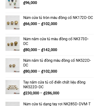
₫
96,000
Núm cửa tủ tròn màu đồng cổ NK172D-DC
₫
66,000
–
₫
102,000
Núm nắm cửa tủ màu đồng cổ NK373D-
DC
₫
80,000
–
₫
142,000
Núm nắm tủ đồng màu đồng cổ NK522D-
DC
₫
80,000
–
₫
102,000
Tay nắm cửa tủ cổ điển chất liệu đồng
NK522D-DC
₫
230,000
–
₫
286,000
Núm cửa tủ dạng tay rơi NK285D-DVM-T