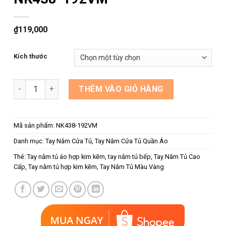
₫
119,000
Kích thước
Tay nắm âm tủ màu vàng mờ NK438-192VM số lượng
THÊM VÀO GIỎ HÀNG
Mã sản phẩm:
NK438-192VM
Danh mục:
Tay Nắm Cửa Tủ
,
Tay Nắm Cửa Tủ Quần Áo
Thẻ:
Tay nắm tủ áo hợp kim kẽm
,
tay nắm tủ bếp
,
Tay Nắm Tủ Cao
Cấp
,
Tay nắm tủ hợp kim kẽm
,
Tay Nắm Tủ Màu Vàng