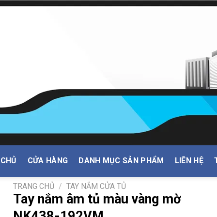
 CHỦ
CỬA HÀNG
DANH MỤC SẢN PHẨM
LIÊN HỆ
TRANG CHỦ
/
TAY NẮM CỬA TỦ
Tay nắm âm tủ màu vàng mờ
NK438-192VM