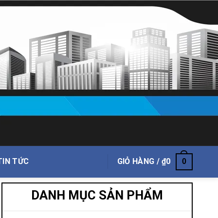
TIN TỨC
GIỎ HÀNG /
₫
0
0
DANH MỤC SẢN PHẨM