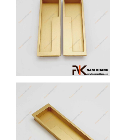
17
Th3
Hướng dẫn
sử dụng tay
nắm tủ hiệu
quả, luôn
bền đẹp
Tay nắm tủ là
một chi tiết
nhỏ nhưng lại
đóng vai trò
quan trọng [...]