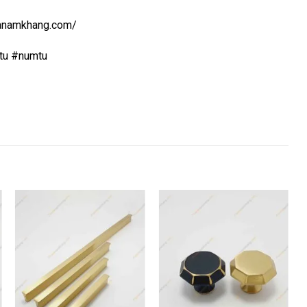
uanamkhang.com/
tu #numtu