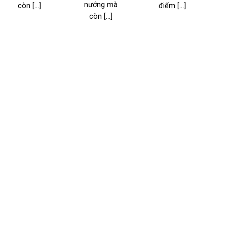
nướng mà
còn [...]
điểm [...]
l
còn [...]