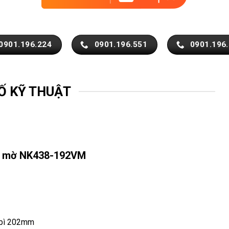
0901.196.224
0901.196.551
0901.196
Ố KỸ THUẬT
ng mờ NK438-192VM
 bì 202mm