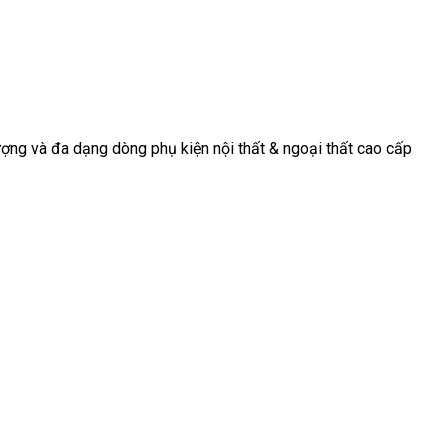
động, nơi mà
tiếp tục
trọng và tinh
mỗi chi tiết
chứng kiến sự
tế cho [...]
[...]
[...]
ợng và đa dạng dòng phụ kiện nội thất & ngoại thất cao cấp