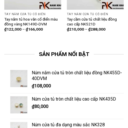
TAY NẮM CỬA TỦ CỔ ĐIỂN
TAY NẮM CỬA TỦ CỔ ĐIỂN
Tay nắm tủ hoa văn cổ điển màu
Tay cầm cửa tủ chất liệu đồng
đồng vàng NK149D-DVM
cao cấp NK521D
₫
122,000
–
₫
166,000
₫
210,000
–
₫
288,000
SẢN PHẨM NỔI BẬT
Núm nắm cửa tủ tròn chất liệu đồng NK455D-
40DVM
₫
108,000
Núm cửa tủ tròn chất liệu cao cấp NK435D
₫
80,000
Núm cửa tủ đa dạng màu sắc NK328