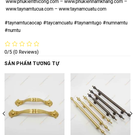
www.phukienthicong.com
–
www.phukiennamkhang.com
–
www.taynamtucua.com
–
www.taynamcuatu.com
#taynamtucaocap #taycamcuatu #taynamtugo #numnamtu
#numtu
0/5
(0 Reviews)
SẢN PHẨM TƯƠNG TỰ