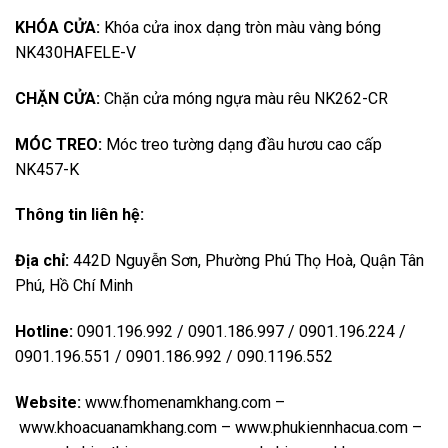
KHÓA CỬA:
Khóa cửa inox dạng tròn màu vàng bóng
NK430HAFELE-V
CHẶN CỬA:
Chặn cửa móng ngựa màu rêu NK262-CR
MÓC TREO:
Móc treo tường dạng đầu hươu cao cấp
NK457-K
Thông tin liên hệ:
Địa chỉ:
442D Nguyễn Sơn, Phường Phú Thọ Hoà, Quận Tân
Phú, Hồ Chí Minh
Hotline:
0901.196.992 / 0901.186.997 / 0901.196.224 /
0901.196.551 / 0901.186.992 / 090.1196.552
Website:
www.fhomenamkhang.com
–
www.khoacuanamkhang.com
–
www.phukiennhacua.com
–