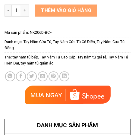
Tay nắm cửa tủ đen viền vàng NK206D-BCF số lượng
THÊM VÀO GIỎ HÀNG
Mã sản phẩm:
NK206D-BCF
Danh mục:
Tay Nắm Cửa Tủ
,
Tay Nắm Cửa Tủ Cổ Điển
,
Tay Nắm Cửa Tủ
Đồng
Thẻ:
tay nắm tủ bếp
,
Tay Nắm Tủ Cao Cấp
,
Tay nắm tủ giá rẻ
,
Tay Nắm Tủ
Hiện Đại
,
tay nắm tủ quần áo
DANH MỤC SẢN PHẨM