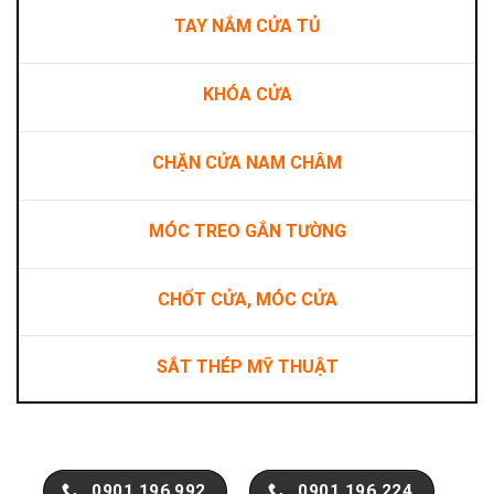
TAY NẮM CỬA TỦ
KHÓA CỬA
CHẶN CỬA NAM CHÂM
MÓC TREO GẮN TƯỜNG
CHỐT CỬA, MÓC CỬA
SẮT THÉP MỸ THUẬT
0901.196.992
0901.196.224