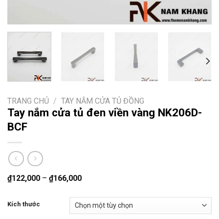
TRANG CHỦ
/
TAY NẮM CỬA TỦ ĐỒNG
Tay nắm cửa tủ đen viền vàng NK206D-
BCF
₫
122,000
–
₫
166,000
Kích thước