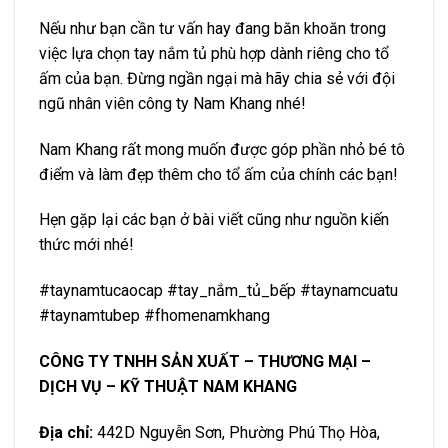
Nếu như bạn cần tư vấn hay đang băn khoăn trong
việc lựa chọn tay nắm tủ phù hợp dành riêng cho tổ
ấm của bạn. Đừng ngần ngại mà hãy chia sẻ với đội
ngũ nhân viên công ty Nam Khang nhé!
Nam Khang rất mong muốn được góp phần nhỏ bé tô
điểm và làm đẹp thêm cho tổ ấm của chính các bạn!
Hẹn gặp lại các bạn ở bài viết cũng như nguồn kiến
thức mới nhé!
#taynamtucaocap #tay_nắm_tủ_bếp #taynamcuatu
#taynamtubep #fhomenamkhang
CÔNG TY TNHH SẢN XUẤT – THƯƠNG MẠI –
DỊCH VỤ – KỸ THUẬT NAM KHANG
Địa chỉ:
442D Nguyễn Sơn, Phường Phú Thọ Hòa,