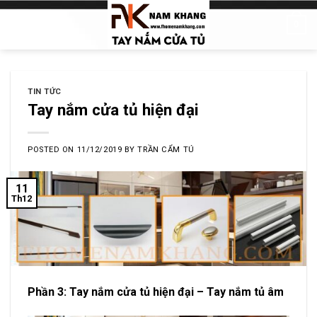
Skip
0
to
content
TIN TỨC
Tay nắm cửa tủ hiện đại
POSTED ON
11/12/2019
BY
TRẦN CẨM TÚ
11
Th12
Phần 3: Tay nắm cửa tủ hiện đại – Tay nắm tủ âm