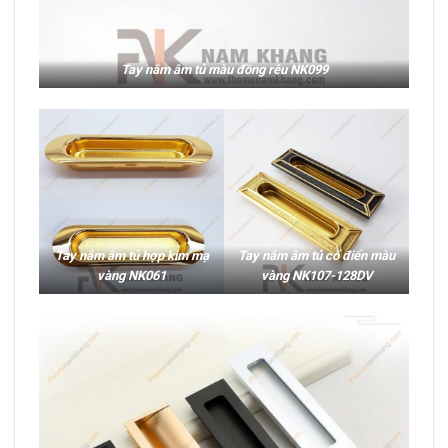
Tay nắm âm tủ màu đồng rêu NK099
Tay nắm âm tủ hợp kim mạ
Tay nắm âm tủ cổ điển màu
vàng NK061
vàng NK107-128DV