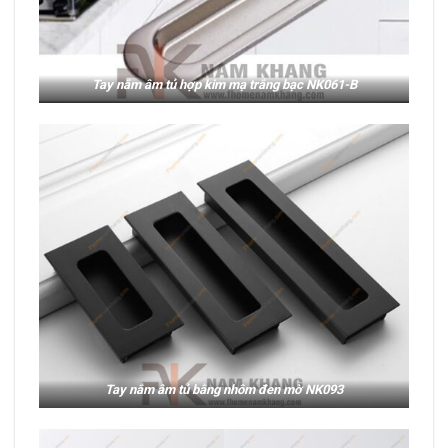
Tay nắm âm tủ hợp kim mạ trắng bạc NK061-B
Tay nắm âm tủ bằng nhôm đen mờ NK093