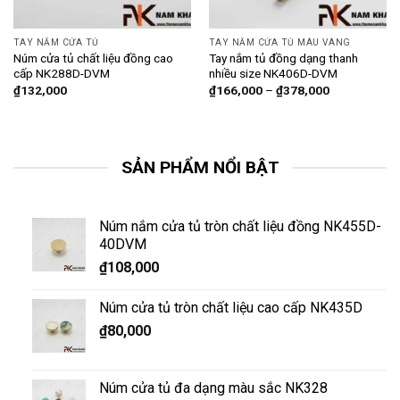
TAY NẮM CỬA TỦ
TAY NẮM CỬA TỦ MÀU VÀNG
Núm cửa tủ chất liệu đồng cao
Tay nắm tủ đồng dạng thanh
cấp NK288D-DVM
nhiều size NK406D-DVM
₫
132,000
₫
166,000
–
₫
378,000
SẢN PHẨM NỔI BẬT
Núm nắm cửa tủ tròn chất liệu đồng NK455D-
40DVM
₫
108,000
Núm cửa tủ tròn chất liệu cao cấp NK435D
₫
80,000
Núm cửa tủ đa dạng màu sắc NK328