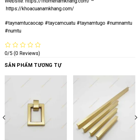
Website:
https://fhomenamkhang.com/
–
https://khoacuanamkhang.com/
#taynamtucaocap #taycamcuatu #taynamtugo #numnamtu
#numtu
0/5
(0 Reviews)
SẢN PHẨM TƯƠNG TỰ