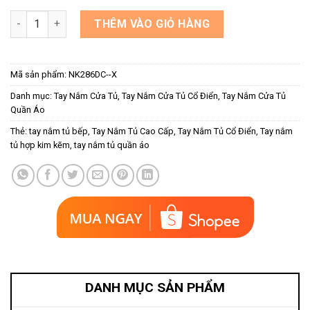
Tay nắm cửa tủ họa tiết vân sóng NK286DC-X (Cặp) số lượng
THÊM VÀO GIỎ HÀNG
Mã sản phẩm:
NK286DC--X
Danh mục:
Tay Nắm Cửa Tủ
,
Tay Nắm Cửa Tủ Cổ Điển
,
Tay Nắm Cửa Tủ
Quần Áo
Thẻ:
tay nắm tủ bếp
,
Tay Nắm Tủ Cao Cấp
,
Tay Nắm Tủ Cổ Điển
,
Tay nắm
tủ hợp kim kẽm
,
tay nắm tủ quần áo
DANH MỤC SẢN PHẨM