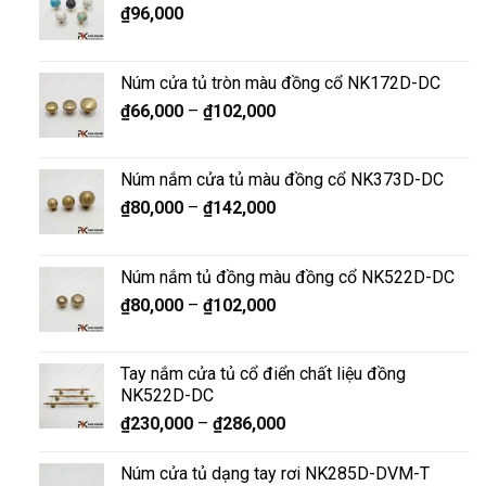
₫
96,000
Núm cửa tủ tròn màu đồng cổ NK172D-DC
₫
66,000
–
₫
102,000
Núm nắm cửa tủ màu đồng cổ NK373D-DC
₫
80,000
–
₫
142,000
Núm nắm tủ đồng màu đồng cổ NK522D-DC
₫
80,000
–
₫
102,000
Tay nắm cửa tủ cổ điển chất liệu đồng
NK522D-DC
₫
230,000
–
₫
286,000
Núm cửa tủ dạng tay rơi NK285D-DVM-T