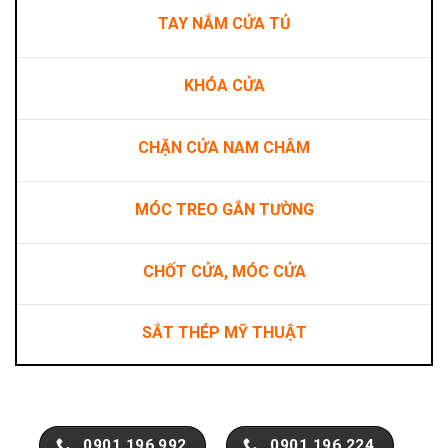
TAY NẮM CỬA TỦ
KHÓA CỬA
CHẶN CỬA NAM CHÂM
MÓC TREO GẮN TƯỜNG
CHỐT CỬA, MÓC CỬA
SẮT THÉP MỸ THUẬT
0901.196.992
0901.196.224