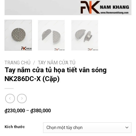
TRANG CHỦ
/
TAY NẮM CỬA TỦ
Tay nắm cửa tủ họa tiết vân sóng
NK286DC-X (Cặp)
₫
230,000
–
₫
380,000
Kích thước