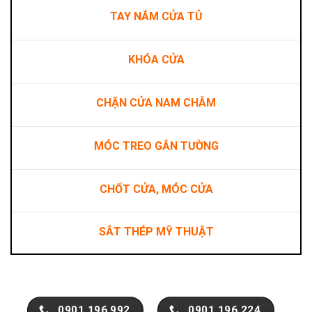
TAY NẮM CỬA TỦ
KHÓA CỬA
CHẶN CỬA NAM CHÂM
MÓC TREO GẮN TƯỜNG
CHỐT CỬA, MÓC CỬA
SẮT THÉP MỸ THUẬT
0901.196.992
0901.196.224