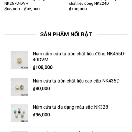
NK267D-DVH
chất liệu đồng NK224D
₫
66,000
–
₫
92,000
₫
138,000
SẢN PHẨM NỔI BẬT
Núm nắm cửa tủ tròn chất liệu đồng NK455D-
40DVM
₫
108,000
Núm cửa tủ tròn chất liệu cao cấp NK435D
₫
80,000
Núm cửa tủ đa dạng màu sắc NK328
₫
96,000