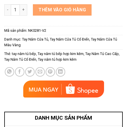
Tay nắm cửa tủ bếp mạ vàng bóng NK0281-V2 số lượng
THÊM VÀO GIỎ HÀNG
Mã sản phẩm:
NK0281-V2
Danh mục:
Tay Nắm Cửa Tủ
,
Tay Nắm Cửa Tủ Cổ Điển
,
Tay Nắm Cửa Tủ
Màu Vàng
Thẻ:
tay nắm tủ bếp
,
Tay nắm tủ bếp hợp kim kẽm
,
Tay Nắm Tủ Cao Cấp
,
Tay Nắm Tủ Cổ Điển
,
Tay nắm tủ hợp kim kẽm
DANH MỤC SẢN PHẨM