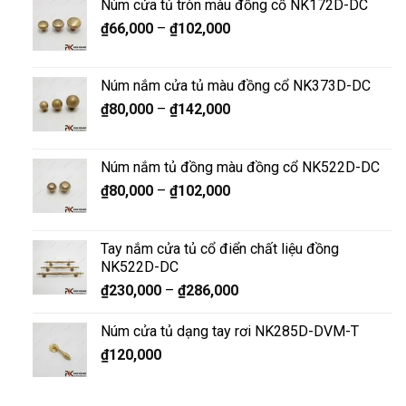
Núm cửa tủ tròn màu đồng cổ NK172D-DC
₫
66,000
–
₫
102,000
Núm nắm cửa tủ màu đồng cổ NK373D-DC
₫
80,000
–
₫
142,000
Núm nắm tủ đồng màu đồng cổ NK522D-DC
₫
80,000
–
₫
102,000
Tay nắm cửa tủ cổ điển chất liệu đồng
NK522D-DC
₫
230,000
–
₫
286,000
Núm cửa tủ dạng tay rơi NK285D-DVM-T
₫
120,000