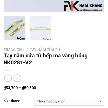
TRANG CHỦ
/
TAY NẮM CỬA TỦ
Tay nắm cửa tủ bếp mạ vàng bóng
NK0281-V2
₫
53,700
–
₫
59,500
Kích thước