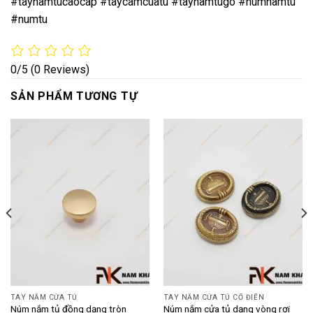
#taynamtucaocap #taycamcuatu #taynamtugo #numnamtu
#numtu
0/5
(0 Reviews)
SẢN PHẨM TƯƠNG TỰ
TAY NẮM CỬA TỦ
TAY NẮM CỬA TỦ CỔ ĐIỂN
Núm nắm tủ đồng dạng tròn
Núm nắm cửa tủ dạng vòng rơi