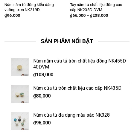
Núm nắm tủ đồng kiểu dáng
Tay nắm tủ chất liệu đồng cao
vuông trơn NK219D
cấp NK238D-DVM
₫
96,000
₫
66,000
–
₫
238,000
SẢN PHẨM NỔI BẬT
Núm nắm cửa tủ tròn chất liệu đồng NK455D-
40DVM
₫
108,000
Núm cửa tủ tròn chất liệu cao cấp NK435D
₫
80,000
Núm cửa tủ đa dạng màu sắc NK328
₫
96,000