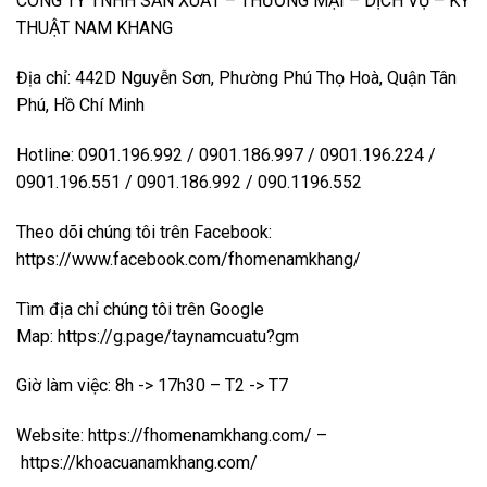
CÔNG TY TNHH SẢN XUẤT – THƯƠNG MẠI – DỊCH VỤ – KỸ
THUẬT NAM KHANG
Địa chỉ: 442D Nguyễn Sơn, Phường Phú Thọ Hoà, Quận Tân
Phú, Hồ Chí Minh
Hotline: 0901.196.992 / 0901.186.997 / 0901.196.224 /
0901.196.551 / 0901.186.992 / 090.1196.552
Theo dõi chúng tôi trên Facebook:
https://www.facebook.com/fhomenamkhang/
Tìm địa chỉ chúng tôi trên Google
Map:
https://g.page/taynamcuatu?gm
Giờ làm việc: 8h -> 17h30 – T2 -> T7
Website:
https://fhomenamkhang.com/
–
https://khoacuanamkhang.com/