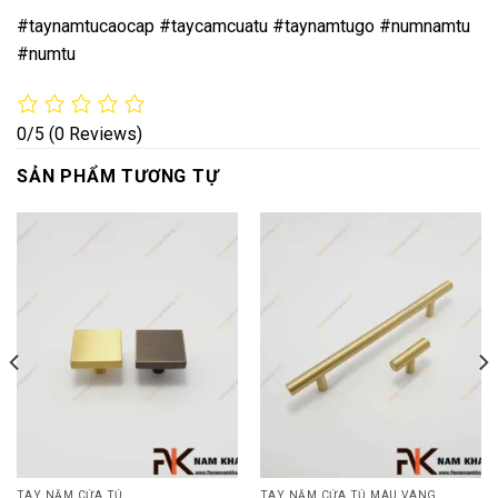
#taynamtucaocap #taycamcuatu #taynamtugo #numnamtu
#numtu
0/5
(0 Reviews)
SẢN PHẨM TƯƠNG TỰ
TAY NẮM CỬA TỦ
TAY NẮM CỬA TỦ MÀU VÀNG