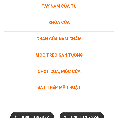
TAY NẮM CỬA TỦ
KHÓA CỬA
CHẶN CỬA NAM CHÂM
MÓC TREO GẮN TƯỜNG
CHỐT CỬA, MÓC CỬA
SẮT THÉP MỸ THUẬT
0901.196.992
0901.196.224