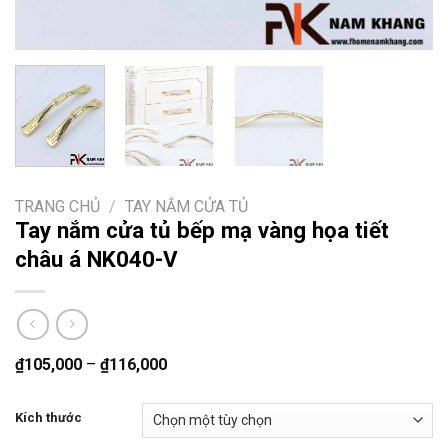
TRANG CHỦ
/
TAY NẮM CỬA TỦ
Tay nắm cửa tủ bếp mạ vàng họa tiết
châu á NK040-V
₫
105,000
–
₫
116,000
Kích thước