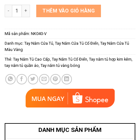
Tay nắm cửa tủ bếp mạ vàng họa tiết châu á NK040-V số lượng
THÊM VÀO GIỎ HÀNG
Mã sản phẩm:
NK040-V
Danh mục:
Tay Nắm Cửa Tủ
,
Tay Nắm Cửa Tủ Cổ Điển
,
Tay Nắm Cửa Tủ
Màu Vàng
Thẻ:
Tay Nắm Tủ Cao Cấp
,
Tay Nắm Tủ Cổ Điển
,
Tay nắm tủ hợp kim kẽm
,
tay nắm tủ quần áo
,
Tay nắm tủ vàng bóng
DANH MỤC SẢN PHẨM