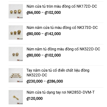
Núm cửa tủ tròn màu đồng cổ NK172D-DC
₫
66,000
–
₫
102,000
Núm nắm cửa tủ màu đồng cổ NK373D-DC
₫
80,000
–
₫
142,000
Núm nắm tủ đồng màu đồng cổ NK522D-DC
₫
80,000
–
₫
102,000
Tay nắm cửa tủ cổ điển chất liệu đồng
NK522D-DC
₫
230,000
–
₫
286,000
Núm cửa tủ dạng tay rơi NK285D-DVM-T
₫
120,000