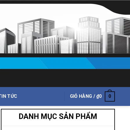
TIN TỨC
GIỎ HÀNG /
₫
0
0
DANH MỤC SẢN PHẨM