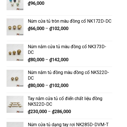
₫
96,000
Núm cửa tủ tròn màu đồng cổ NK172D-DC
₫
66,000
–
₫
102,000
Núm nắm cửa tủ màu đồng cổ NK373D-
DC
₫
80,000
–
₫
142,000
Núm nắm tủ đồng màu đồng cổ NK522D-
DC
₫
80,000
–
₫
102,000
Tay nắm cửa tủ cổ điển chất liệu đồng
NK522D-DC
₫
230,000
–
₫
286,000
Núm cửa tủ dạng tay rơi NK285D-DVM-T