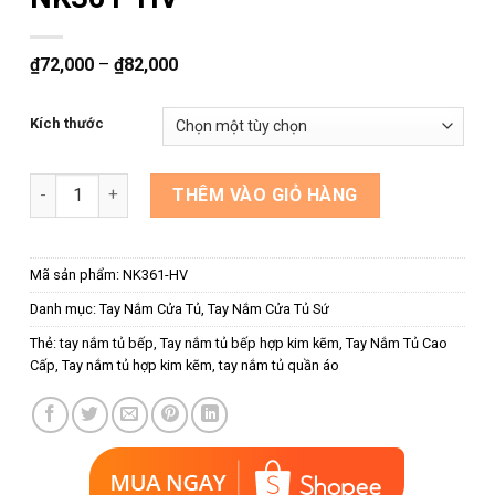
₫
72,000
–
₫
82,000
Kích thước
Tay nắm tủ bếp bằng sứ NK361-HV số lượng
THÊM VÀO GIỎ HÀNG
Mã sản phẩm:
NK361-HV
Danh mục:
Tay Nắm Cửa Tủ
,
Tay Nắm Cửa Tủ Sứ
Thẻ:
tay nắm tủ bếp
,
Tay nắm tủ bếp hợp kim kẽm
,
Tay Nắm Tủ Cao
Cấp
,
Tay nắm tủ hợp kim kẽm
,
tay nắm tủ quần áo