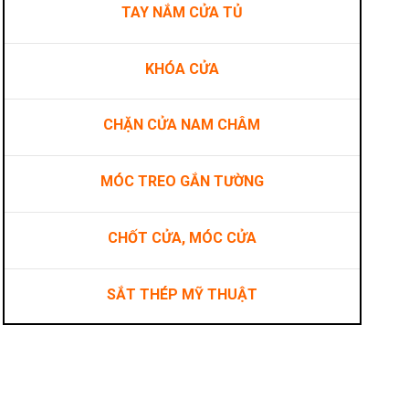
TAY NẮM CỬA TỦ
KHÓA CỬA
CHẶN CỬA NAM CHÂM
MÓC TREO GẮN TƯỜNG
CHỐT CỬA, MÓC CỬA
SẮT THÉP MỸ THUẬT