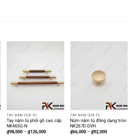
TAY NẮM CỬA TỦ
TAY NẮM CỬA TỦ
T
Tay nắm tủ phối gỗ cao cấp
Núm nắm tủ đồng dạng tròn
N
NK465G-N
NK267D-DVH
v
₫
98,000
–
₫
126,000
₫
66,000
–
₫
92,000