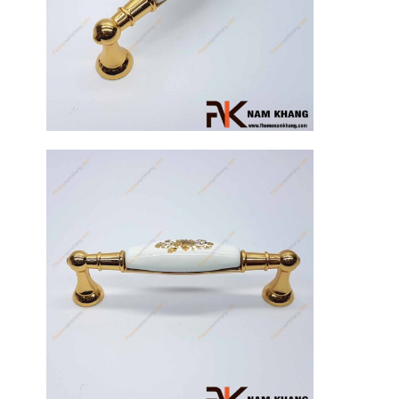
17
Th3
Hướng dẫn
sử dụng tay
nắm tủ hiệu
quả, luôn
bền đẹp
Tay nắm tủ là
một chi tiết
nhỏ nhưng lại
đóng vai trò
quan trọng [...]