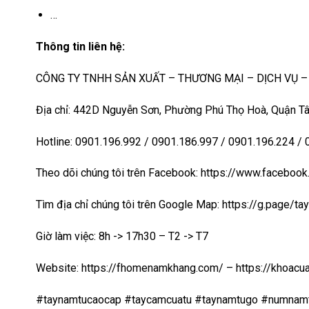
…
Thông tin liên hệ:
CÔNG TY TNHH SẢN XUẤT – THƯƠNG MẠI – DỊCH VỤ 
Địa chỉ: 442D Nguyễn Sơn, Phường Phú Thọ Hoà, Quận Tâ
Hotline: 0901.196.992 / 0901.186.997 / 0901.196.224 /
Theo dõi chúng tôi trên Facebook: https://www.faceb
Tìm địa chỉ chúng tôi trên Google Map:
https://g.page/t
Giờ làm việc: 8h -> 17h30 – T2 -> T7
Website:
https://fhomenamkhang.com/
–
https://khoac
#taynamtucaocap #taycamcuatu #taynamtugo #numnam