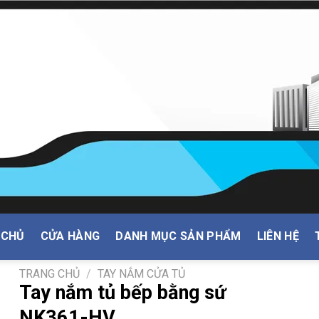
 CHỦ
CỬA HÀNG
DANH MỤC SẢN PHẨM
LIÊN HỆ
TRANG CHỦ
/
TAY NẮM CỬA TỦ
Tay nắm tủ bếp bằng sứ
NK361-HV