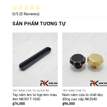
0/5
(0 Reviews)
SẢN PHẨM TƯƠNG TỰ
G
TAY NẮM CỬA TỦ QUẦN ÁO
TAY NẮM CỬA TỦ
tròn
Tay nắm âm tủ hợp kim màu
Núm nắm cửa tủ chất liệu
đen NK301T-160D
đồng cao cấp NK354D
₫
76,000
₫
96,000