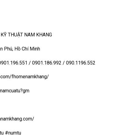
– KỸ THUẬT NAM KHANG
n Phú, Hồ Chí Minh
 0901.196.551 / 0901.186.992 / 090.1196.552
ook.com/fhomenamkhang/
aynamcuatu?gm
uanamkhang.com/
tu #numtu