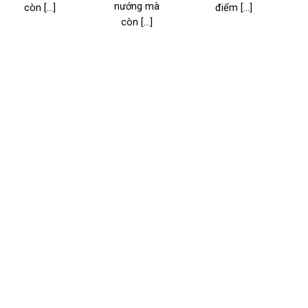
nướng mà
còn [...]
điểm [...]
l
còn [...]