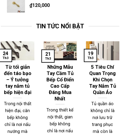
₫
120,000
TIN TỨC NỔI BẬT
24
19
1
21
Th3
Th3
Th
Th3
Từ tối giản
Những Mẫu
5 Tiêu Chí
đến táo bạo
Tay Cầm Tủ
Quan Trọng
– Ý tưởng
Bếp Cổ Điển
Khi Chọn
T
tay nắm tủ
Cao Cấp
Tay Nắm Tủ
bếp hiện đại
Đáng Mua
Quần Áo
Nhất
Trong nội thất
Tủ quần áo
Trong thiết kế
hiện đại, căn
không chỉ là
T
nội thất, gian
bếp không
nơi lưu trữ
n
bếp không
chỉ là nơi nấu
trang phục
đ
chỉ là nơi nấu
nướng mà
mà còn là