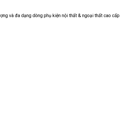
động, nơi mà
tiếp tục
trọng và tinh
mỗi chi tiết
chứng kiến sự
tế cho [...]
ợng và đa dạng dòng phụ kiện nội thất & ngoại thất cao cấp
[...]
[...]