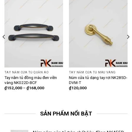
TAY NẮM CỬA TỦ QUẦN ÁO
TAY NẮM CỬA TỦ MÀU VÀNG
Tay nắm tủ đồng màu đen viền
Núm cửa tủ dạng tay rơi NK285D-
vàng NK022D-BCF
DVM-T
₫
152,000
–
₫
168,000
₫
120,000
SẢN PHẨM NỔI BẬT