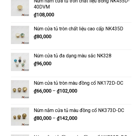
Núm nắm cửa tủ tròn chất liệu đồng NK455D-
40DVM
₫
108,000
Núm cửa tủ tròn chất liệu cao cấp NK435D
₫
80,000
Núm cửa tủ đa dạng màu sắc NK328
₫
96,000
Núm cửa tủ tròn màu đồng cổ NK172D-DC
₫
66,000
–
₫
102,000
Núm nắm cửa tủ màu đồng cổ NK373D-DC
₫
80,000
–
₫
142,000