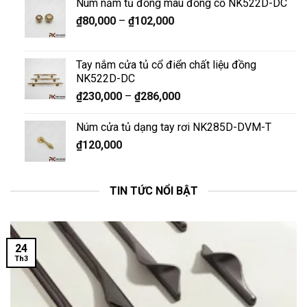
Núm nắm tủ đồng màu đồng cổ NK522D-DC
₫
80,000
–
₫
102,000
Tay nắm cửa tủ cổ điển chất liệu đồng
NK522D-DC
₫
230,000
–
₫
286,000
Núm cửa tủ dạng tay rơi NK285D-DVM-T
₫
120,000
TIN TỨC NỔI BẬT
24
Th3