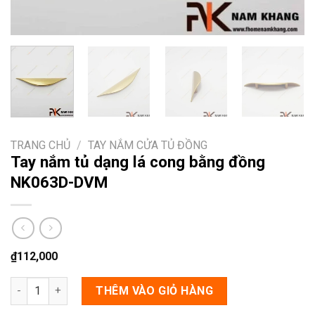
TRANG CHỦ
/
TAY NẮM CỬA TỦ ĐỒNG
Tay nắm tủ dạng lá cong bằng đồng
NK063D-DVM
₫
112,000
Tay nắm tủ dạng lá cong bằng đồng NK063D-DVM số lượng
THÊM VÀO GIỎ HÀNG