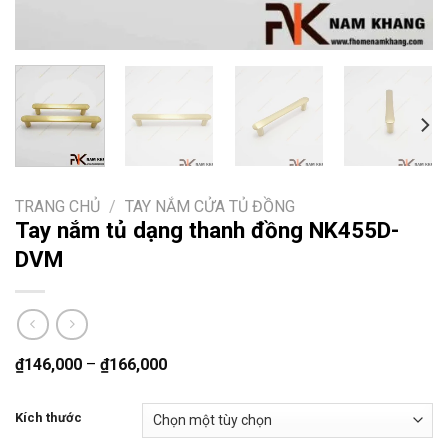
TRANG CHỦ
/
TAY NẮM CỬA TỦ ĐỒNG
Tay nắm tủ dạng thanh đồng NK455D-
DVM
₫
146,000
–
₫
166,000
Kích thước