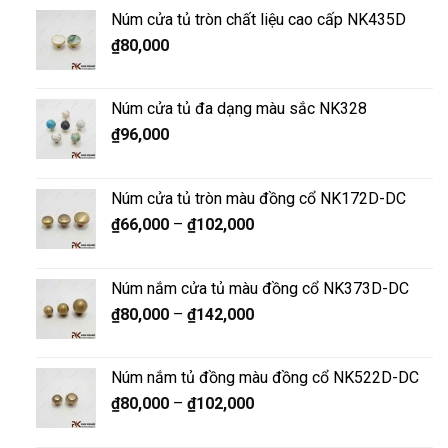
Núm cửa tủ tròn chất liệu cao cấp NK435D
₫
80,000
Núm cửa tủ đa dạng màu sắc NK328
₫
96,000
Núm cửa tủ tròn màu đồng cổ NK172D-DC
₫
66,000
–
₫
102,000
Núm nắm cửa tủ màu đồng cổ NK373D-DC
₫
80,000
–
₫
142,000
Núm nắm tủ đồng màu đồng cổ NK522D-DC
₫
80,000
–
₫
102,000