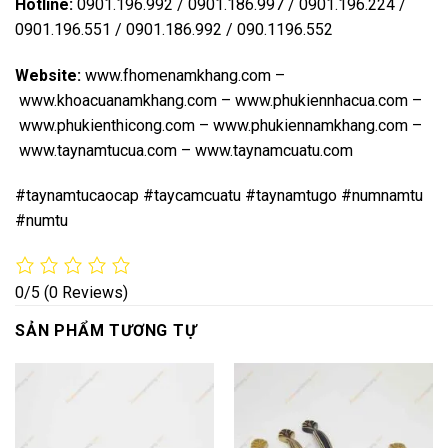
Hotline:
0901.196.992 / 0901.186.997 / 0901.196.224 /
0901.196.551 / 0901.186.992 / 090.1196.552
Website:
www.fhomenamkhang.com
–
www.khoacuanamkhang.com
–
www.phukiennhacua.com
–
www.phukienthicong.com
–
www.phukiennamkhang.com
–
www.taynamtucua.com
–
www.taynamcuatu.com
#taynamtucaocap #taycamcuatu #taynamtugo #numnamtu
#numtu
0/5
(0 Reviews)
SẢN PHẨM TƯƠNG TỰ