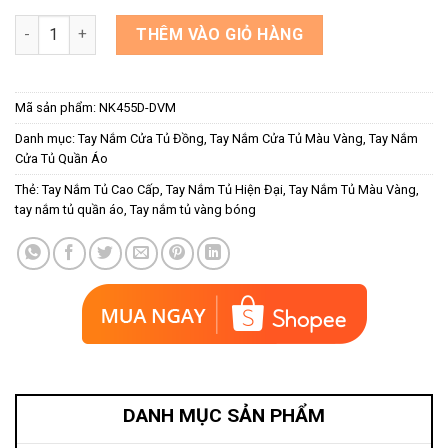
Tay nắm tủ dạng thanh đồng NK455D-DVM số lượng
THÊM VÀO GIỎ HÀNG
Mã sản phẩm:
NK455D-DVM
Danh mục:
Tay Nắm Cửa Tủ Đồng
,
Tay Nắm Cửa Tủ Màu Vàng
,
Tay Nắm
Cửa Tủ Quần Áo
Thẻ:
Tay Nắm Tủ Cao Cấp
,
Tay Nắm Tủ Hiện Đại
,
Tay Nắm Tủ Màu Vàng
,
tay nắm tủ quần áo
,
Tay nắm tủ vàng bóng
DANH MỤC SẢN PHẨM