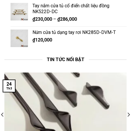
Tay nắm cửa tủ cổ điển chất liệu đồng
NK522D-DC
₫
230,000
–
₫
286,000
Núm cửa tủ dạng tay rơi NK285D-DVM-T
₫
120,000
TIN TỨC NỔI BẬT
24
Th3