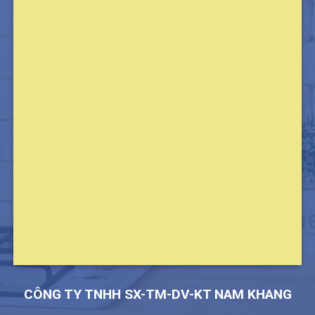
CÔNG TY TNHH SX-TM-DV-KT NAM KHANG