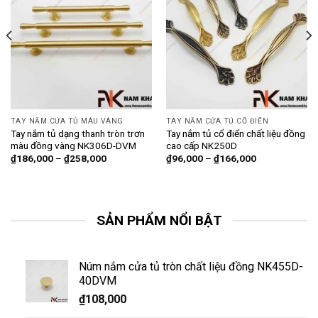
TAY NẮM CỬA TỦ MÀU VÀNG
TAY NẮM CỬA TỦ CỔ ĐIỂN
Tay nắm tủ dạng thanh tròn trơn
Tay nắm tủ cổ điển chất liệu đồng
màu đồng vàng NK306D-DVM
cao cấp NK250D
₫
186,000
–
₫
258,000
₫
96,000
–
₫
166,000
SẢN PHẨM NỔI BẬT
Núm nắm cửa tủ tròn chất liệu đồng NK455D-
40DVM
₫
108,000