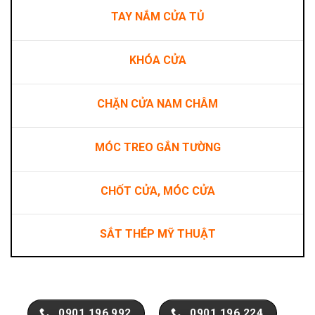
TAY NẮM CỬA TỦ
KHÓA CỬA
CHẶN CỬA NAM CHÂM
MÓC TREO GẮN TƯỜNG
CHỐT CỬA, MÓC CỬA
SẮT THÉP MỸ THUẬT
0901.196.992
0901.196.224