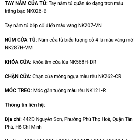
TAY NẮM CỬA TỦ:
Tay nắm tủ quần áo dạng trơn màu
trắng bạc NK026-B
Tay nắm tủ bếp cổ điển màu vàng NK207-VN
NÚM CỬA TỦ:
Núm cửa tủ biểu tượng cỏ 4 lá màu vàng mờ
NK287H-VM
KHÓA CỬA:
Khóa âm cửa lùa NK568H-DR
CHẶN CỬA:
Chặn cửa móng ngựa màu rêu NK262-CR
MÓC TREO:
Móc gắn tường màu rêu NK121-R
Thông tin liên hệ:
Địa chỉ:
442D Nguyễn Sơn, Phường Phú Thọ Hoà, Quận Tân
Phú, Hồ Chí Minh