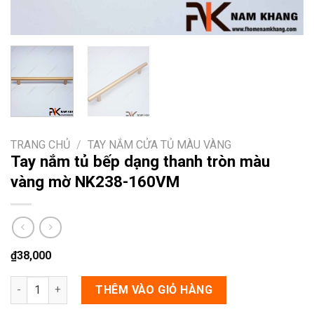
TRANG CHỦ
/
TAY NẮM CỬA TỦ MÀU VÀNG
Tay nắm tủ bếp dạng thanh tròn màu
vàng mờ NK238-160VM
₫
38,000
Tay nắm tủ bếp dạng thanh tròn màu vàng mờ NK238-160VM số
THÊM VÀO GIỎ HÀNG