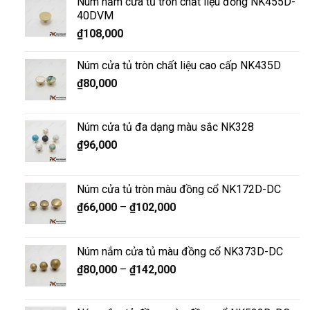
Núm nắm cửa tủ tròn chất liệu đồng NK455D-
40DVM
₫
108,000
Núm cửa tủ tròn chất liệu cao cấp NK435D
₫
80,000
Núm cửa tủ đa dạng màu sắc NK328
₫
96,000
Núm cửa tủ tròn màu đồng cổ NK172D-DC
₫
66,000
–
₫
102,000
Núm nắm cửa tủ màu đồng cổ NK373D-DC
₫
80,000
–
₫
142,000