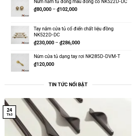
Núm nắm tủ đồng màu đồng cổ NK522D-DC
₫
80,000
–
₫
102,000
Tay nắm cửa tủ cổ điển chất liệu đồng
NK522D-DC
₫
230,000
–
₫
286,000
Núm cửa tủ dạng tay rơi NK285D-DVM-T
₫
120,000
TIN TỨC NỔI BẬT
24
Th3