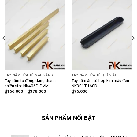
TAY NẮM CỬA TỦ MÀU VÀNG
TAY NẮM CỬA TỦ QUẦN ÁO
Tay nắm tủ đồng dạng thanh
Tay nắm âm tủ hợp kim màu đen
nhiều size NK406D-DVM
NK301T-160D
₫
166,000
–
₫
378,000
₫
76,000
SẢN PHẨM NỔI BẬT