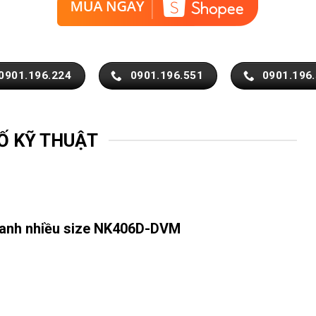
0901.196.224
0901.196.551
0901.196
Ố KỸ THUẬT
hanh nhiều size NK406D-DVM