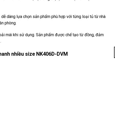
 dễ dàng lựa chọn sản phẩm phù hợp với từng loại tủ từ nhà
văn phòng.
hoải mái khi sử dụng. Sản phẩm được chế tạo từ đồng, đảm
.
11
14
13
thanh nhiều size NK406D-DVM
Th3
Th3
Th3
Điều Gì Tạo
Bộ Sưu Tập
TOP 5+
Nên Sự
Tay Nắm
mẫu tay
Khác Biệt?
Cửa Tủ Màu
nắm tủ màu
Khám Phá
Vàng Mới
đồng cổ
Tay Nắm Tủ
Nhất Năm
đẹp, bán
“Hot
2025
chạy 2025
Trend”
Bước sang
Màu đồng cổ
Trong thế giới
năm 2025, xu
mang đến vẻ
thiết kế nội
hướng thiết
đẹp hoài