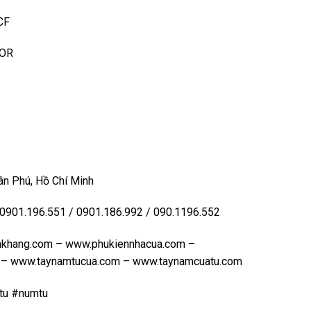
CF
-OR
n Phú, Hồ Chí Minh
 0901.196.551 / 0901.186.992 / 090.1196.552
khang.com
–
www.phukiennhacua.com
–
–
www.taynamtucua.com
–
www.taynamcuatu.com
tu #numtu