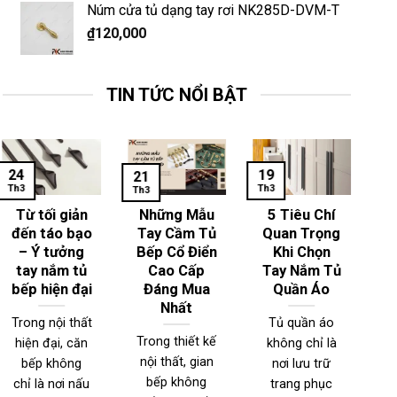
Núm cửa tủ dạng tay rơi NK285D-DVM-T
₫
120,000
TIN TỨC NỔI BẬT
24
19
1
21
Th3
Th3
Th
Th3
Từ tối giản
Những Mẫu
5 Tiêu Chí
đến táo bạo
Tay Cầm Tủ
Quan Trọng
– Ý tưởng
Bếp Cổ Điển
Khi Chọn
T
tay nắm tủ
Cao Cấp
Tay Nắm Tủ
bếp hiện đại
Đáng Mua
Quần Áo
Nhất
Trong nội thất
Tủ quần áo
Trong thiết kế
hiện đại, căn
không chỉ là
T
nội thất, gian
bếp không
nơi lưu trữ
n
bếp không
chỉ là nơi nấu
trang phục