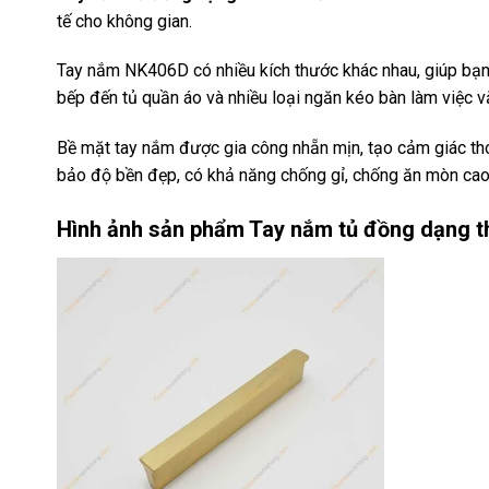
tế cho không gian.
Tay nắm NK406D có nhiều kích thước khác nhau, giúp bạn
bếp đến tủ quần áo và nhiều loại ngăn kéo bàn làm việc 
Bề mặt tay nắm được gia công nhẵn mịn, tạo cảm giác t
bảo độ bền đẹp, có khả năng chống gỉ, chống ăn mòn cao
17
Hình ảnh sản phẩm
Tay nắm tủ đồng dạng 
Th3
Hướng dẫn
sử dụng tay
nắm tủ hiệu
quả, luôn
bền đẹp
Tay nắm tủ là
một chi tiết
nhỏ nhưng lại
đóng vai trò