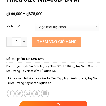
₫
166,000
–
₫
378,000
Kích thước
Tay nắm tủ đồng dạng thanh nhiều size NK406D-DVM số lượ
THÊM VÀO GIỎ HÀNG
Mã sản phẩm:
NK406D-DVM
Danh mục:
Tay Nắm Cửa Tủ
,
Tay Nắm Cửa Tủ Đồng
,
Tay Nắm Cửa Tủ
Màu Vàng
,
Tay Nắm Cửa Tủ Quần Áo
Thẻ:
tay nắm tủ bếp
,
Tay Nắm Tủ Cao Cấp
,
Tay nắm tủ giá rẻ
,
Tay Nắm
Tủ Màu Vàng
,
tay nắm tủ quần áo