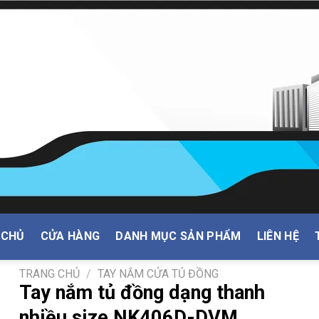
 CHỦ
CỬA HÀNG
DANH MỤC SẢN PHẨM
LIÊN HỆ
TRANG CHỦ
/
TAY NẮM CỬA TỦ ĐỒNG
Tay nắm tủ đồng dạng thanh
nhiều size NK406D-DVM