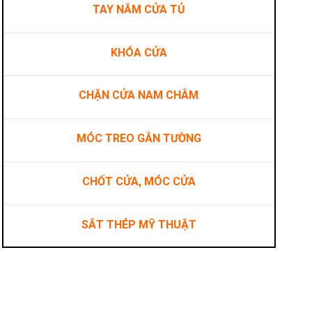
TAY NẮM CỬA TỦ
KHÓA CỬA
CHẶN CỬA NAM CHÂM
ng
MÓC TREO GẮN TƯỜNG
CHỐT CỬA, MÓC CỬA
SẮT THÉP MỸ THUẬT