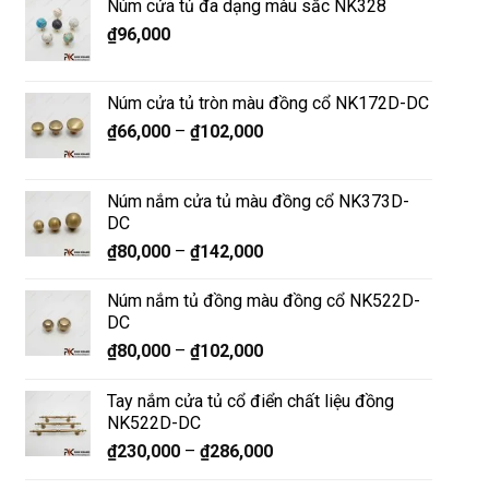
Núm cửa tủ đa dạng màu sắc NK328
₫
96,000
Núm cửa tủ tròn màu đồng cổ NK172D-DC
₫
66,000
–
₫
102,000
Núm nắm cửa tủ màu đồng cổ NK373D-
DC
₫
80,000
–
₫
142,000
Núm nắm tủ đồng màu đồng cổ NK522D-
DC
₫
80,000
–
₫
102,000
Tay nắm cửa tủ cổ điển chất liệu đồng
NK522D-DC
₫
230,000
–
₫
286,000