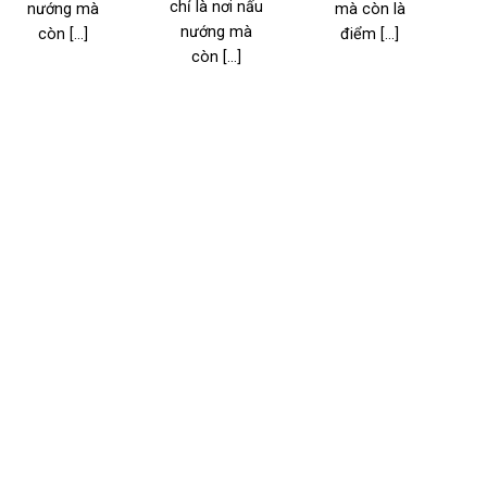
đ
chỉ là nơi nấu
nướng mà
mà còn là
nướng mà
còn [...]
điểm [...]
l
còn [...]