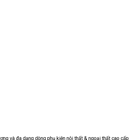
thất đầy biến
kế nội thất
niệm, sang
động, nơi mà
tiếp tục
trọng và tinh
mỗi chi tiết
chứng kiến sự
tế cho [...]
[...]
[...]
ợng và đa dạng dòng phụ kiện nội thất & ngoại thất cao cấp