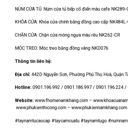
NÚM CỬA TỦ:
Núm cửa tủ bếp cổ điển màu cafe NK289-
KHÓA CỬA:
Khóa cửa chính bằng đồng cao cấp NK484L
CHẶN CỬA:
Chặn cửa móng ngựa màu rêu NK262-CR
MÓC TREO:
Móc treo bằng đồng vàng NKD076
Thông tin liên hệ:
Địa chỉ:
442D Nguyễn Sơn, Phường Phú Thọ Hoà, Quận Tâ
Hotline:
0901.196.992 / 0901.186.997 / 0901.196.224 /
Website:
www.fhomenamkhang.com
–
www.khoacuanam
www.phukienthicong.com
–
www.phukiennamkhang.com
#taynamtucaocap #taycamcuatu #taynamtugo #numnam