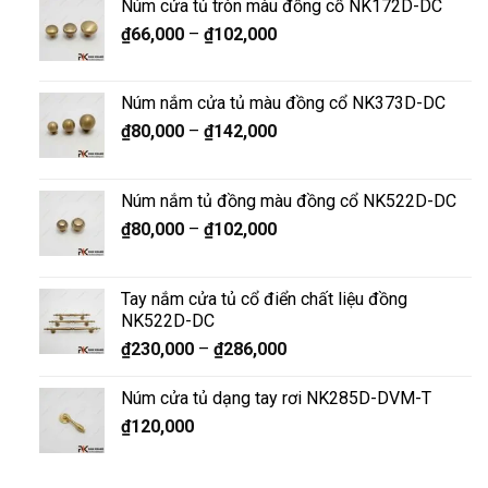
Núm cửa tủ tròn màu đồng cổ NK172D-DC
₫
66,000
–
₫
102,000
Núm nắm cửa tủ màu đồng cổ NK373D-DC
₫
80,000
–
₫
142,000
Núm nắm tủ đồng màu đồng cổ NK522D-DC
₫
80,000
–
₫
102,000
Tay nắm cửa tủ cổ điển chất liệu đồng
NK522D-DC
₫
230,000
–
₫
286,000
Núm cửa tủ dạng tay rơi NK285D-DVM-T
₫
120,000