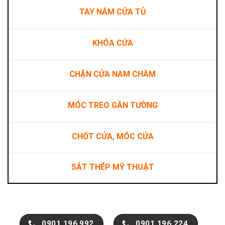
TAY NẮM CỬA TỦ
KHÓA CỬA
CHẶN CỬA NAM CHÂM
MÓC TREO GẮN TƯỜNG
CHỐT CỬA, MÓC CỬA
SẮT THÉP MỸ THUẬT
0901.196.992
0901.196.224