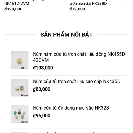
NK161D-DVM
trơn hiện đại NK238D
₫
120,000
₫
72,000
SẢN PHẨM NỔI BẬT
Núm nắm cửa tủ tròn chất liệu đồng NK455D-
40DVM
₫
108,000
Núm cửa tủ tròn chất liệu cao cấp NK435D
₫
80,000
Núm cửa tủ đa dạng màu sắc NK328
₫
96,000