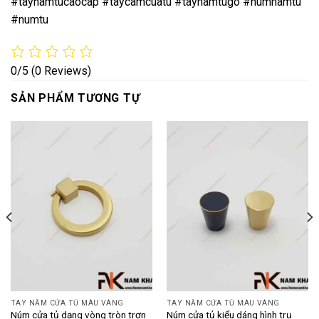
#taynamtucaocap #taycamcuatu #taynamtugo #numnamtu
#numtu
0/5
(0 Reviews)
SẢN PHẨM TƯƠNG TỰ
TAY NẮM CỬA TỦ MÀU VÀNG
TAY NẮM CỬA TỦ MÀU VÀNG
Núm cửa tủ dạng vòng tròn trơn
Núm cửa tủ kiểu dáng hình trụ