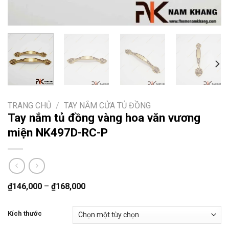
TRANG CHỦ
/
TAY NẮM CỬA TỦ ĐỒNG
Tay nắm tủ đồng vàng hoa văn vương
miện NK497D-RC-P
₫
146,000
–
₫
168,000
Kích thước