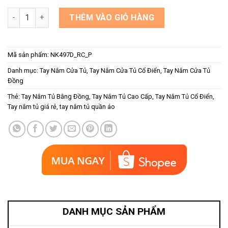
Tay nắm tủ đồng vàng hoa văn vương miện NK497D-RC-P số lư
THÊM VÀO GIỎ HÀNG
Mã sản phẩm:
NK497D_RC_P
Danh mục:
Tay Nắm Cửa Tủ
,
Tay Nắm Cửa Tủ Cổ Điển
,
Tay Nắm Cửa Tủ
Đồng
Thẻ:
Tay Nắm Tủ Bằng Đồng
,
Tay Nắm Tủ Cao Cấp
,
Tay Nắm Tủ Cổ Điển
,
Tay nắm tủ giá rẻ
,
tay nắm tủ quần áo
DANH MỤC SẢN PHẨM