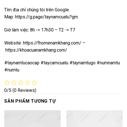
Tìm địa chỉ chúng tôi trên Google
Map:
https://g.page/taynamcuatu?gm
Giờ làm việc: 8h -> 17h30 – T2 -> T7
Website:
https://fhomenamkhang.com/
–
https://khoacuanamkhang.com/
#taynamtucaocap #taycamcuatu #taynamtugo #numnamtu
#numtu
0/5
(0 Reviews)
SẢN PHẨM TƯƠNG TỰ