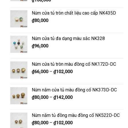
Núm cửa tủ tròn chất liệu cao cấp NK435D
₫
80,000
Núm cửa tủ đa dạng màu sắc NK328
₫
96,000
Núm cửa tủ tròn màu đồng cổ NK172D-DC
₫
66,000
–
₫
102,000
Núm nắm cửa tủ màu đồng cổ NK373D-DC
₫
80,000
–
₫
142,000
Núm nắm tủ đồng màu đồng cổ NK522D-DC
₫
80,000
–
₫
102,000