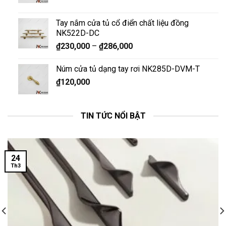
Tay nắm cửa tủ cổ điển chất liệu đồng
NK522D-DC
₫
230,000
–
₫
286,000
Núm cửa tủ dạng tay rơi NK285D-DVM-T
₫
120,000
TIN TỨC NỔI BẬT
24
Th3