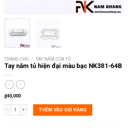
TRANG CHỦ
/
TAY NẮM CỬA TỦ
Tay nắm tủ hiện đại màu bạc NK381-64B
₫
40,000
Tay nắm tủ hiện đại màu bạc NK381-64B số lượng
THÊM VÀO GIỎ HÀNG