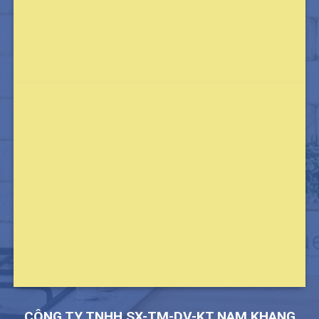
CÔNG TY TNHH SX-TM-DV-KT NAM KHANG