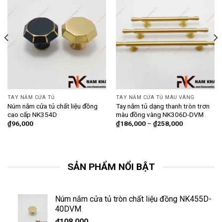
TAY NẮM CỬA TỦ
TAY NẮM CỬA TỦ MÀU VÀNG
Núm nắm cửa tủ chất liệu đồng
Tay nắm tủ dạng thanh tròn trơn
cao cấp NK354D
màu đồng vàng NK306D-DVM
₫
96,000
₫
186,000
–
₫
258,000
SẢN PHẨM NỔI BẬT
Núm nắm cửa tủ tròn chất liệu đồng NK455D-
40DVM
₫
108,000