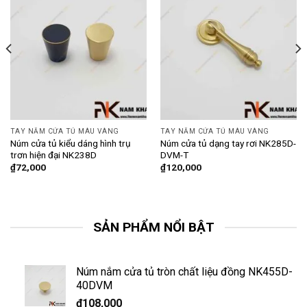
TAY NẮM CỬA TỦ MÀU VÀNG
TAY NẮM CỬA TỦ MÀU VÀNG
Núm cửa tủ kiểu dáng hình trụ
Núm cửa tủ dạng tay rơi NK285D-
trơn hiện đại NK238D
DVM-T
₫
72,000
₫
120,000
SẢN PHẨM NỔI BẬT
Núm nắm cửa tủ tròn chất liệu đồng NK455D-
40DVM
₫
108,000