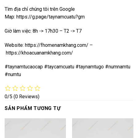
Tìm địa chỉ chúng tôi trên Google
Map:
https://g.page/taynamcuatu?gm
Giờ làm việc: 8h -> 17h30 – T2 -> T7
Website:
https://fhomenamkhang.com/
–
https://khoacuanamkhang.com/
#taynamtucaocap #taycamcuatu #taynamtugo #numnamtu
#numtu
0/5
(0 Reviews)
SẢN PHẨM TƯƠNG TỰ