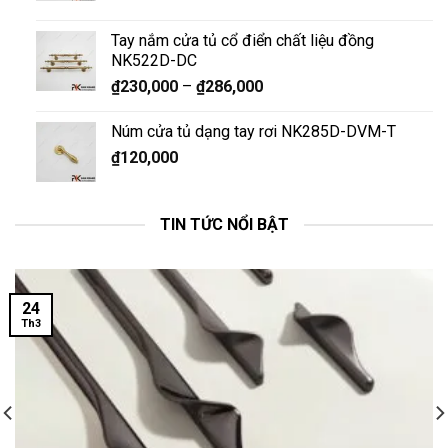
Tay nắm cửa tủ cổ điển chất liệu đồng
NK522D-DC
₫
230,000
–
₫
286,000
Núm cửa tủ dạng tay rơi NK285D-DVM-T
₫
120,000
TIN TỨC NỔI BẬT
24
Th3