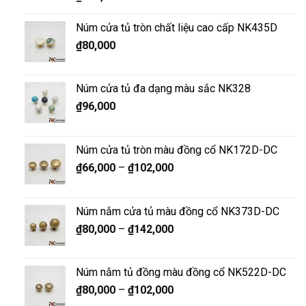
Núm cửa tủ tròn chất liệu cao cấp NK435D
₫
80,000
Núm cửa tủ đa dạng màu sắc NK328
₫
96,000
Núm cửa tủ tròn màu đồng cổ NK172D-DC
₫
66,000
–
₫
102,000
Núm nắm cửa tủ màu đồng cổ NK373D-DC
₫
80,000
–
₫
142,000
Núm nắm tủ đồng màu đồng cổ NK522D-DC
₫
80,000
–
₫
102,000