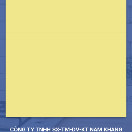
CÔNG TY TNHH SX-TM-DV-KT NAM KHANG