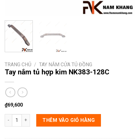
TRANG CHỦ
/
TAY NẮM CỬA TỦ ĐỒNG
Tay nắm tủ hợp kim NK383-128C
₫
69,600
Tay nắm tủ hợp kim NK383-128C số lượng
THÊM VÀO GIỎ HÀNG