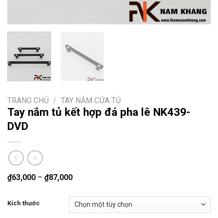
TRANG CHỦ
/
TAY NẮM CỬA TỦ
Tay nắm tủ kết hợp đá pha lê NK439-
DVD
₫
63,000
–
₫
87,000
Kích thước