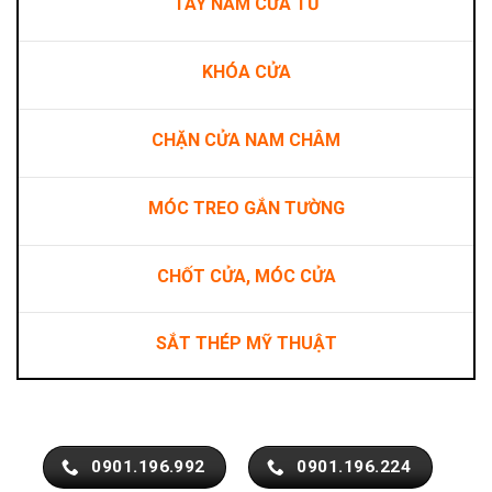
TAY NẮM CỬA TỦ
KHÓA CỬA
CHẶN CỬA NAM CHÂM
MÓC TREO GẮN TƯỜNG
CHỐT CỬA, MÓC CỬA
SẮT THÉP MỸ THUẬT
0901.196.992
0901.196.224