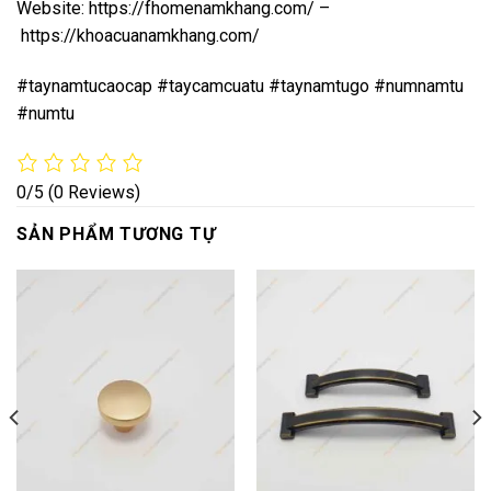
Website:
https://fhomenamkhang.com/
–
https://khoacuanamkhang.com/
#taynamtucaocap #taycamcuatu #taynamtugo #numnamtu
#numtu
0/5
(0 Reviews)
SẢN PHẨM TƯƠNG TỰ