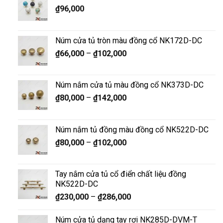
₫
96,000
Núm cửa tủ tròn màu đồng cổ NK172D-DC
₫
66,000
–
₫
102,000
Núm nắm cửa tủ màu đồng cổ NK373D-DC
₫
80,000
–
₫
142,000
Núm nắm tủ đồng màu đồng cổ NK522D-DC
₫
80,000
–
₫
102,000
Tay nắm cửa tủ cổ điển chất liệu đồng
NK522D-DC
₫
230,000
–
₫
286,000
Núm cửa tủ dạng tay rơi NK285D-DVM-T