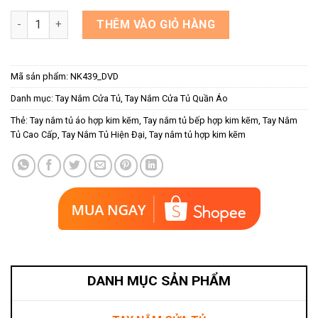
Tay nắm tủ kết hợp đá pha lê NK439-DVD số lượng
THÊM VÀO GIỎ HÀNG
Mã sản phẩm:
NK439_DVD
Danh mục:
Tay Nắm Cửa Tủ
,
Tay Nắm Cửa Tủ Quần Áo
Thẻ:
Tay nắm tủ áo hợp kim kẽm
,
Tay nắm tủ bếp hợp kim kẽm
,
Tay Nắm
Tủ Cao Cấp
,
Tay Nắm Tủ Hiện Đại
,
Tay nắm tủ hợp kim kẽm
DANH MỤC SẢN PHẨM