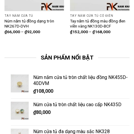
TAY NẮM CỬA TỦ
TAY NẮM CỬA TỦ CỔ ĐIỂN
Núm nắm tủ đồng dạng tròn
Tay nắm tủ đồng màu đồng đen
NK267D-DVH
viền vàng NK130D-BCF
₫
66,000
–
₫
92,000
₫
152,000
–
₫
168,000
SẢN PHẨM NỔI BẬT
Núm nắm cửa tủ tròn chất liệu đồng NK455D-
40DVM
₫
108,000
Núm cửa tủ tròn chất liệu cao cấp NK435D
₫
80,000
Núm cửa tủ đa dạng màu sắc NK328