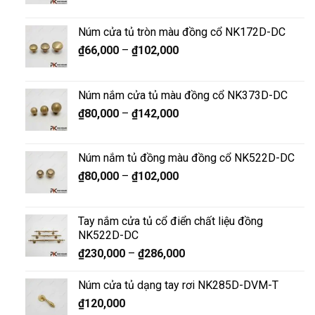
Núm cửa tủ tròn màu đồng cổ NK172D-DC
₫
66,000
–
₫
102,000
Núm nắm cửa tủ màu đồng cổ NK373D-DC
₫
80,000
–
₫
142,000
Núm nắm tủ đồng màu đồng cổ NK522D-DC
₫
80,000
–
₫
102,000
Tay nắm cửa tủ cổ điển chất liệu đồng
NK522D-DC
₫
230,000
–
₫
286,000
Núm cửa tủ dạng tay rơi NK285D-DVM-T
₫
120,000