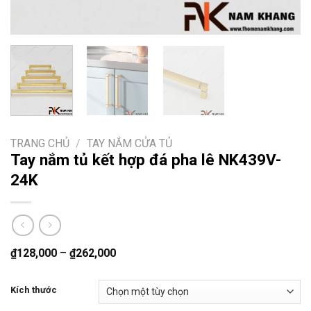
TRANG CHỦ
/
TAY NẮM CỬA TỦ
Tay nắm tủ kết hợp đá pha lê NK439V-
24K
₫
128,000
–
₫
262,000
Kích thước