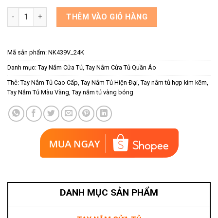
Tay nắm tủ kết hợp đá pha lê NK439V-24K số lượng
THÊM VÀO GIỎ HÀNG
Mã sản phẩm:
NK439V_24K
Danh mục:
Tay Nắm Cửa Tủ
,
Tay Nắm Cửa Tủ Quần Áo
Thẻ:
Tay Nắm Tủ Cao Cấp
,
Tay Nắm Tủ Hiện Đại
,
Tay nắm tủ hợp kim kẽm
,
Tay Nắm Tủ Màu Vàng
,
Tay nắm tủ vàng bóng
DANH MỤC SẢN PHẨM