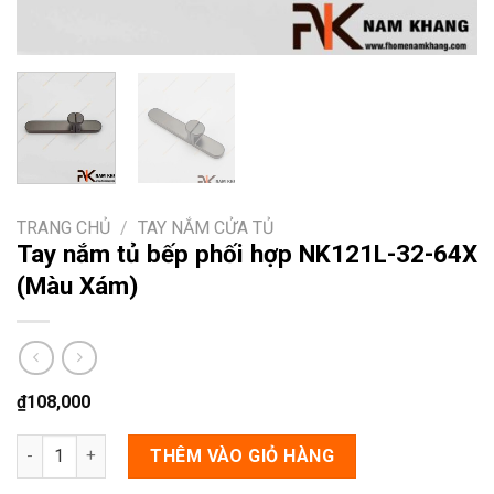
TRANG CHỦ
/
TAY NẮM CỬA TỦ
Tay nắm tủ bếp phối hợp NK121L-32-64X
(Màu Xám)
₫
108,000
Tay nắm tủ bếp phối hợp NK121L-32-64X (Màu Xám) số lượng
THÊM VÀO GIỎ HÀNG