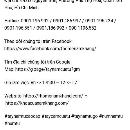
Địa chỉ: 442D Nguyễn Sơn, Phường Phú Thọ Hoà, Quận Tân
Phú, Hồ Chí Minh
Hotline: 0901.196.992 / 0901.186.997 / 0901.196.224 /
0901.196.551 / 0901.186.992 / 090.1196.552
Theo dõi chúng tôi trên Facebook:
https://www.facebook.com/fhomenamkhang/
Tìm địa chỉ chúng tôi trên Google
Map:
https://g.page/taynamcuatu?gm
Giờ làm việc: 8h -> 17h30 – T2 -> T7
Website:
https://fhomenamkhang.com/
–
https://khoacuanamkhang.com/
#taynamtucaocap #taycamcuatu #taynamtugo #numnamtu
#numtu