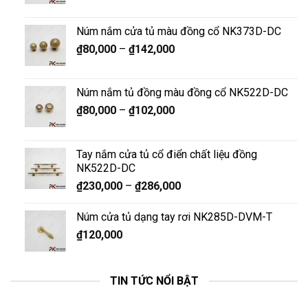
Núm nắm cửa tủ màu đồng cổ NK373D-DC
₫
80,000
–
₫
142,000
Núm nắm tủ đồng màu đồng cổ NK522D-DC
₫
80,000
–
₫
102,000
Tay nắm cửa tủ cổ điển chất liệu đồng
NK522D-DC
₫
230,000
–
₫
286,000
Núm cửa tủ dạng tay rơi NK285D-DVM-T
₫
120,000
TIN TỨC NỔI BẬT