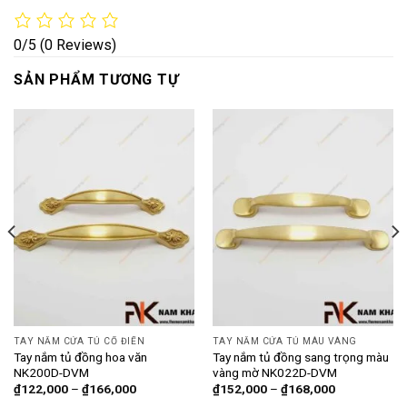
0/5
(0 Reviews)
SẢN PHẨM TƯƠNG TỰ
TAY NẮM CỬA TỦ CỔ ĐIỂN
TAY NẮM CỬA TỦ MÀU VÀNG
Tay nắm tủ đồng hoa văn
Tay nắm tủ đồng sang trọng màu
NK200D-DVM
vàng mờ NK022D-DVM
₫
122,000
–
₫
166,000
₫
152,000
–
₫
168,000