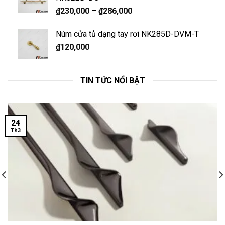
₫
230,000
–
₫
286,000
Núm cửa tủ dạng tay rơi NK285D-DVM-T
₫
120,000
TIN TỨC NỔI BẬT
24
Th3