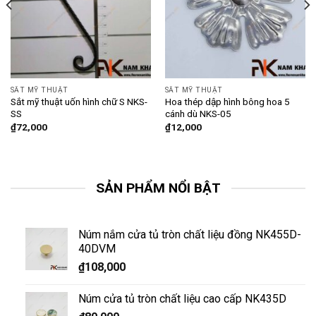
SẮT MỸ THUẬT
SẮT MỸ THUẬT
Sắt mỹ thuật uốn hình chữ S NKS-
Hoa thép dập hình bông hoa 5
SS
cánh dù NKS-05
₫
72,000
₫
12,000
SẢN PHẨM NỔI BẬT
Núm nắm cửa tủ tròn chất liệu đồng NK455D-
40DVM
₫
108,000
Núm cửa tủ tròn chất liệu cao cấp NK435D