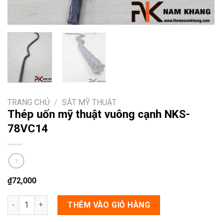
TRANG CHỦ
/
SẮT MỸ THUẬT
Thép uốn mỹ thuật vuông cạnh NKS-
78VC14
₫
72,000
Thép uốn mỹ thuật vuông cạnh NKS-78VC14 số lượng
THÊM VÀO GIỎ HÀNG