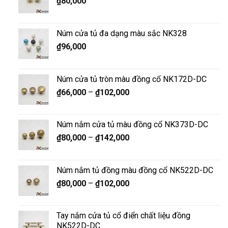
₫
80,000
Núm cửa tủ đa dạng màu sắc NK328
₫
96,000
Núm cửa tủ tròn màu đồng cổ NK172D-DC
₫
66,000
–
₫
102,000
Núm nắm cửa tủ màu đồng cổ NK373D-DC
₫
80,000
–
₫
142,000
Núm nắm tủ đồng màu đồng cổ NK522D-DC
₫
80,000
–
₫
102,000
Tay nắm cửa tủ cổ điển chất liệu đồng
NK522D-DC