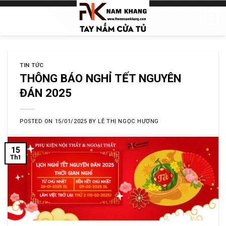
Skip
0
to
content
TIN TỨC
THÔNG BÁO NGHỈ TẾT NGUYÊN
ĐÁN 2025
POSTED ON
15/01/2025
BY
LÊ THỊ NGỌC HƯƠNG
15
Th1