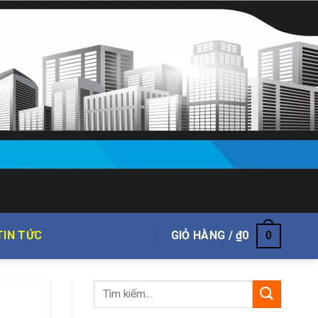
TIN TỨC
GIỎ HÀNG /
₫
0
0