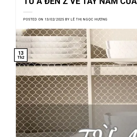
TỪ A ĐẾN Z VỀ TAY NẮM CỬA
POSTED ON
13/02/2025
BY
LÊ THỊ NGỌC HƯƠNG
13
Th2