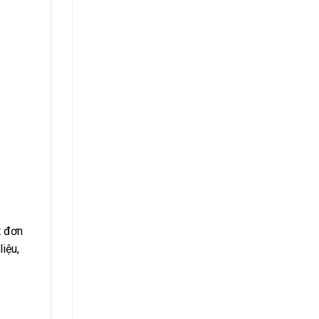
t đơn
liệu,