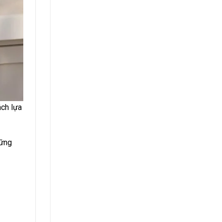
ách lựa
hững