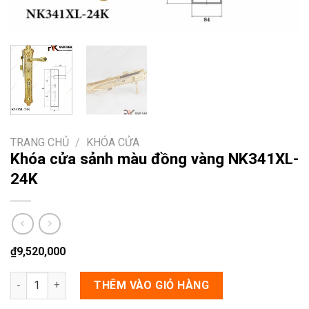
TRANG CHỦ
/
KHÓA CỬA
Khóa cửa sảnh màu đồng vàng NK341XL-
24K
₫
9,520,000
Khóa cửa sảnh màu đồng vàng NK341XL-24K số lượng
THÊM VÀO GIỎ HÀNG