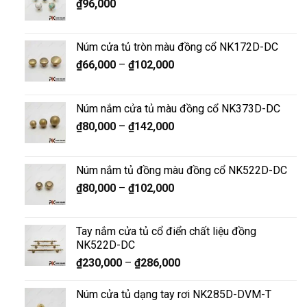
₫
96,000
Núm cửa tủ tròn màu đồng cổ NK172D-DC
₫
66,000
–
₫
102,000
Núm nắm cửa tủ màu đồng cổ NK373D-DC
₫
80,000
–
₫
142,000
Núm nắm tủ đồng màu đồng cổ NK522D-DC
₫
80,000
–
₫
102,000
Tay nắm cửa tủ cổ điển chất liệu đồng
NK522D-DC
₫
230,000
–
₫
286,000
Núm cửa tủ dạng tay rơi NK285D-DVM-T