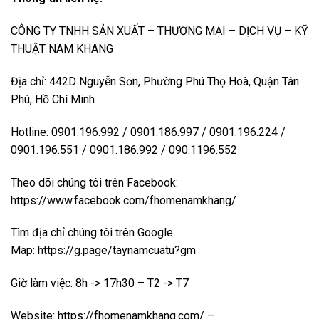
CÔNG TY TNHH SẢN XUẤT – THƯƠNG MẠI – DỊCH VỤ – KỸ
THUẬT NAM KHANG
Địa chỉ: 442D Nguyễn Sơn, Phường Phú Thọ Hoà, Quận Tân
Phú, Hồ Chí Minh
Hotline: 0901.196.992 / 0901.186.997 / 0901.196.224 /
0901.196.551 / 0901.186.992 / 090.1196.552
Theo dõi chúng tôi trên Facebook:
https://www.facebook.com/fhomenamkhang/
Tìm địa chỉ chúng tôi trên Google
Map:
https://g.page/taynamcuatu?gm
Giờ làm việc: 8h -> 17h30 – T2 -> T7
Website:
https://fhomenamkhang.com/
–