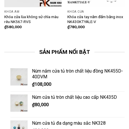
KHÓA ÂM
KHÓA CỬA
Khóa cửa lùa không sử chìa màu
Khóa cửa tay nắm đấm bằng inox
rêu NK567-RVS
NK430KTYALE-V
₫
580,000
₫
780,000
SẢN PHẨM NỔI BẬT
Núm nắm cửa tủ tròn chất liệu đồng NK455D-
40DVM
₫
108,000
Núm cửa tủ tròn chất liệu cao cấp NK435D
₫
80,000
Núm cửa tủ đa dạng màu sắc NK328